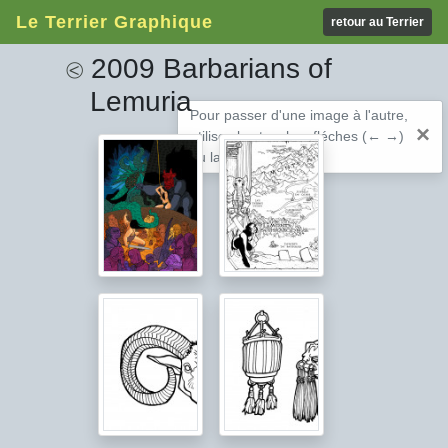
Le Terrier Graphique
retour au Terrier
2009 Barbarians of
⧀
Lemuria
Pour passer d'une image à l'autre,
×
utilisez les touches fléches (← →)
ou la barre espace