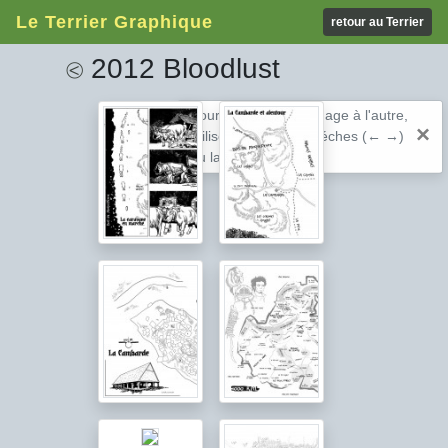
Le Terrier Graphique
retour au Terrier
2012 Bloodlust
⧀
Pour passer d'une image à l'autre,
×
utilisez les touches fléches (← →)
ou la barre espace