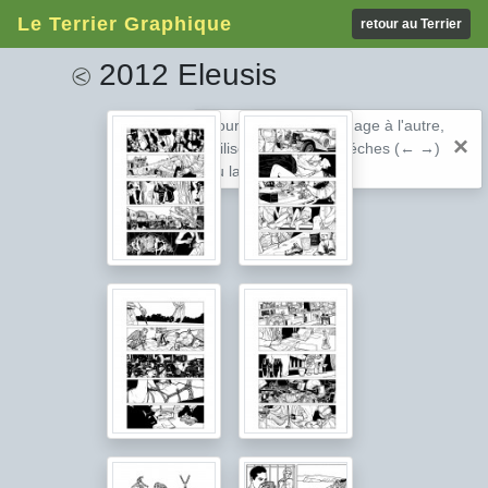
Le Terrier Graphique
retour au Terrier
2012 Eleusis
⧀
Pour passer d'une image à l'autre,
×
utilisez les touches fléches (← →)
ou la barre espace