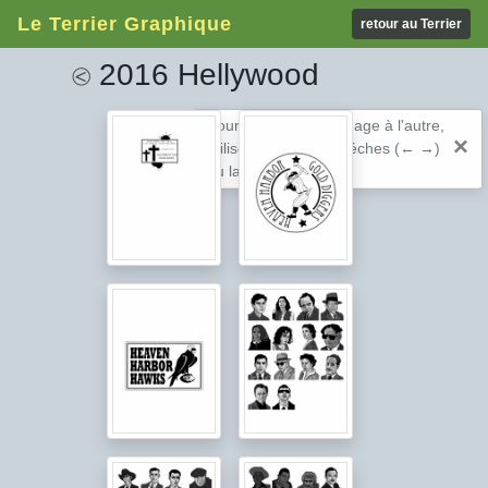
Le Terrier Graphique
retour au Terrier
2016 Hellywood
⧀
Pour passer d'une image à l'autre,
×
utilisez les touches fléches (← →)
ou la barre espace