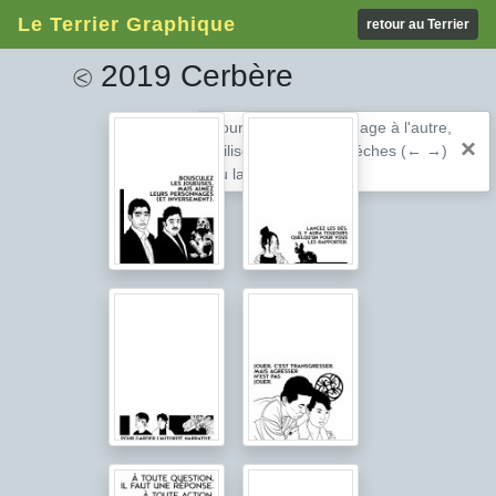
Le Terrier Graphique
retour au Terrier
2019 Cerbère
⧀
Pour passer d'une image à l'autre,
×
utilisez les touches fléches (← →)
ou la barre espace