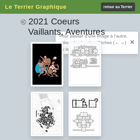
Le Terrier Graphique
retour au Terrier
2021 Coeurs
⧀
Vaillants, Aventures
Pour passer d'une image à l'autre,
×
utilisez les touches fléches (← →)
ou la barre espace