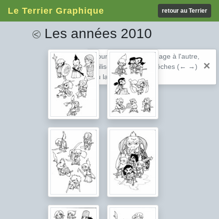
Le Terrier Graphique
retour au Terrier
Les années 2010
⧀
Pour passer d'une image à l'autre,
×
utilisez les touches fléches (← →)
ou la barre espace