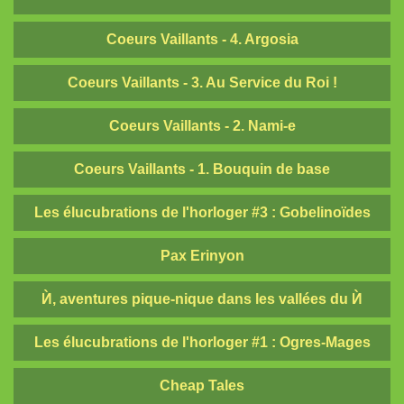
Coureurs d'Orages
Britannia Obscura
Coeurs Vaillants - 4. Argosia
Pits and Perils
Coeurs Vaillants - 3. Au Service du Roi !
Diceless Dungeons
Coeurs Vaillants - 2. Nami-e
nanoDex
Le métal froid des anneaux de Cerbère
Coeurs Vaillants - 1. Bouquin de base
Mordiou !
Les élucubrations de l'horloger #3 : Gobelinoïdes
Terra X
Pax Erinyon
White Lies
Les Contes du Dragon
Ѝ, aventures pique-nique dans les vallées du Ѝ
nanoChrome²
Les élucubrations de l'horloger #1 : Ogres-Mages
Des plans sur la tomette
La Lune et Douze Lotus
Cheap Tales