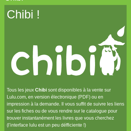
La Frontière
Chibi !
Cerbère
Les cahiers du Vastemonde
TechNoir
Pour une poignée de sapèques
Les Carnets zoographiques du Capitaine Lalande
Donjon sans façon
Aux seuils d'abysses très-anciens
Tous les jeux
Chibi
sont disponibles à la vente sur
Pti6 // Lil6
Lulu.com, en version électronique (PDF) ou en
La Mort bleue
impression à la demande. Il vous suffit de suivre les liens
sur les fiches ou de vous rendre sur le catalogue pour
De Chorographia
trouver instantanément les livres que vous cherchez
Raj Victoria
(l'interface lulu est un peu défficiente !)