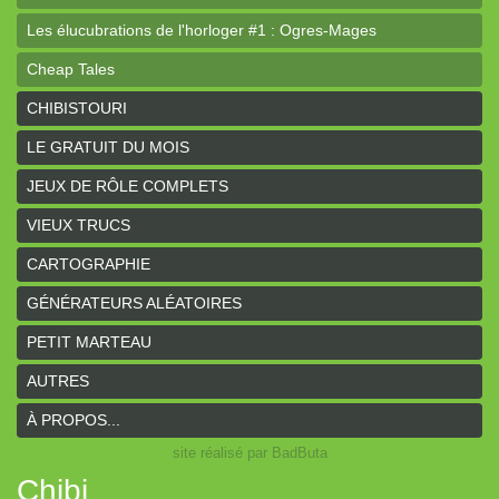
Les élucubrations de l'horloger #1 : Ogres-Mages
Cheap Tales
Intrépides
CHIBISTOURI
Coeurs Vaillants - Aventures
LE GRATUIT DU MOIS
Coeurs Vaillants - Ogres de gel
JEUX DE RÔLE COMPLETS
Coeurs Vaillants - Compagnon2
VIEUX TRUCS
Les bas-reliefs des Ruines de Zeriphar
CARTOGRAPHIE
N.YX
GÉNÉRATEURS ALÉATOIRES
Sous l'ombre du Mont Yimsha
PETIT MARTEAU
Coeurs Vaillants - Compagnon
AUTRES
Coeurs Vaillants // Gallant and Bold
À PROPOS...
site réalisé par BadButa
Hârn - le monde de Hârn
Chibi
De Urbium Graphidibus