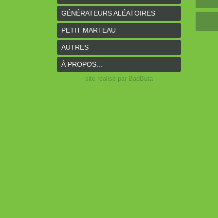
GÉNÉRATEURS ALÉATOIRES
PETIT MARTEAU
AUTRES
À PROPOS...
site réalisé par BadButa