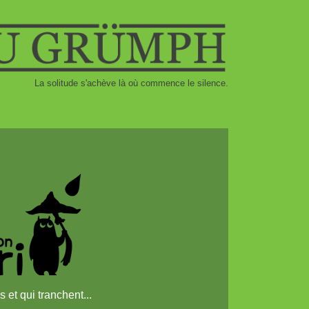
La solitude s'achève là où commence le silence.
s et qui tranchent...