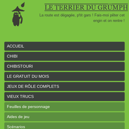
La route est dégagée, p'tit gars ! Fais-moi pêter cet
engin et on rentre !
ACCUEIL
CHIBI
CHIBISTOURI
LE GRATUIT DU MOIS
JEUX DE RÔLE COMPLETS
VIEUX TRUCS
Feuilles de personnage
Aides de jeu
Scénarios