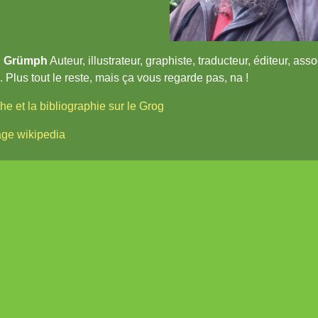
n Grümph
Auteur, illustrateur, graphiste, traducteur, éditeur, as
. Plus tout le reste, mais ça vous regarde pas, na !
che et la bibliographie sur le Grog
age wikipedia