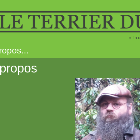
« La d
ropos...
 propos