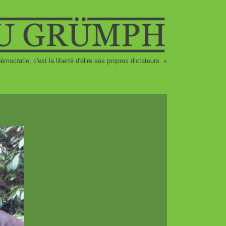
émocratie, c'est la liberté d'élire ses propres dictateurs. »