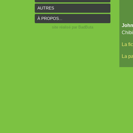
AUTRES
À PROPOS...
Joh
site réalisé par BadButa
Chibi
La fi
La p