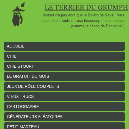
Mozart n'a pas écrit que le Boléro de Ravel. Mais
aussi plein d'autres trucs beaucoup moins connus
(comme le canon de Pachelbel).
ACCUEIL
CHIBI
CHIBISTOURI
LE GRATUIT DU MOIS
JEUX DE RÔLE COMPLETS
VIEUX TRUCS
CARTOGRAPHIE
GÉNÉRATEURS ALÉATOIRES
PETIT MARTEAU