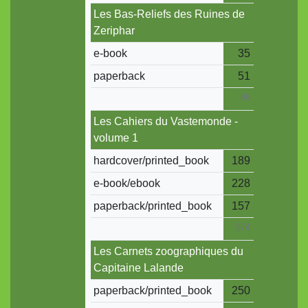
Les Bas-Reliefs des Ruines de
Zeriphar
e-book
35
paperback
51
86
Les Cahiers du Vastemonde -
volume 1
hardcover/printed_book
189
e-book/ebook
228
paperback/printed_book
157
574
Les Carnets zoographiques du
Capitaine Lalande
paperback/printed_book
250