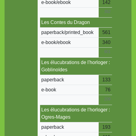
e-book/ebook
142
392
Les Contes du Dragon
paperback/printed_book
561
e-book/ebook
340
901
Les élucubrations de l'horloger :
Goblinoïdes
paperback
133
e-book
76
209
Les élucubrations de l'horloger :
Ogres-Mages
paperback
193