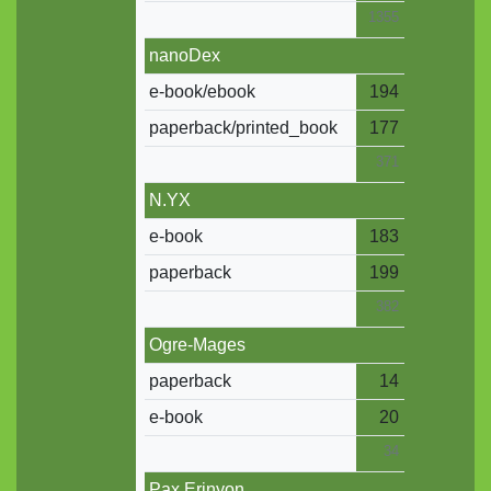
1355
nanoDex
e-book/ebook
194
paperback/printed_book
177
371
N.YX
e-book
183
paperback
199
382
Ogre-Mages
paperback
14
e-book
20
34
Pax Erinyon