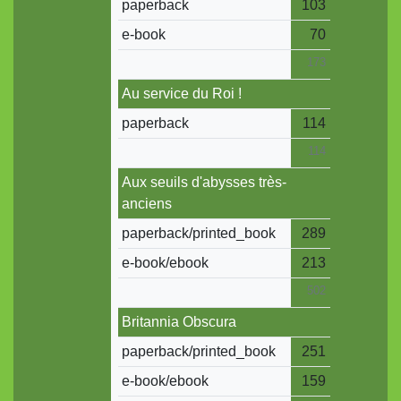
paperback
103
e-book
70
173
Au service du Roi !
paperback
114
114
Aux seuils d'abysses très-
anciens
paperback/printed_book
289
e-book/ebook
213
502
Britannia Obscura
paperback/printed_book
251
e-book/ebook
159