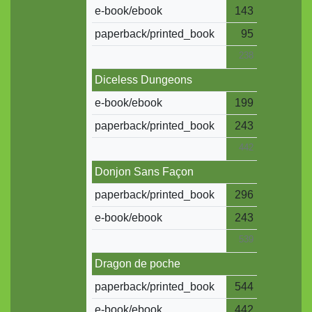
e-book/ebook
143
paperback/printed_book
95
238
Diceless Dungeons
e-book/ebook
199
paperback/printed_book
243
442
Donjon Sans Façon
paperback/printed_book
296
e-book/ebook
243
539
Dragon de poche
paperback/printed_book
544
e-book/ebook
442