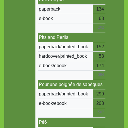
paperback
134
e-book
68
202
Pits and Perils
paperback/printed_book
152
hardcover/printed_book
58
e-book/ebook
174
384
Pour une poignée de sapèques
paperback/printed_book
299
e-book/ebook
208
507
Pti6