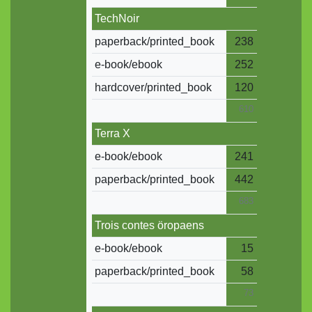
TechNoir
paperback/printed_book
238
e-book/ebook
252
hardcover/printed_book
120
610
Terra X
e-book/ebook
241
paperback/printed_book
442
683
Trois contes öropaens
e-book/ebook
15
paperback/printed_book
58
73