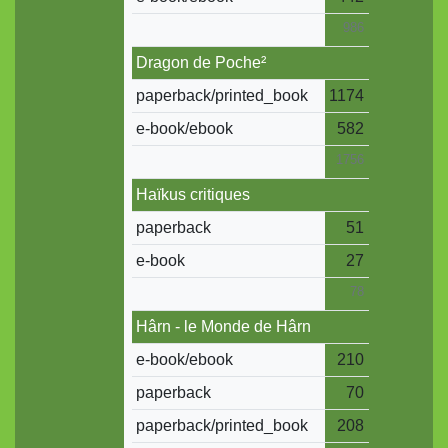
986
Dragon de Poche²
paperback/printed_book
1174
e-book/ebook
582
1756
Haïkus critiques
paperback
51
e-book
27
78
Hârn - le Monde de Hârn
e-book/ebook
210
paperback
70
paperback/printed_book
208