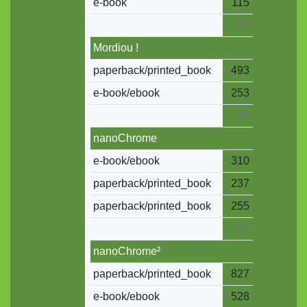
e-book
115
308
Mordiou !
paperback/printed_book
493
e-book/ebook
253
746
nanoChrome
e-book/ebook
310
paperback/printed_book
237
paperback/printed_book
255
802
nanoChrome²
paperback/printed_book
827
e-book/ebook
528