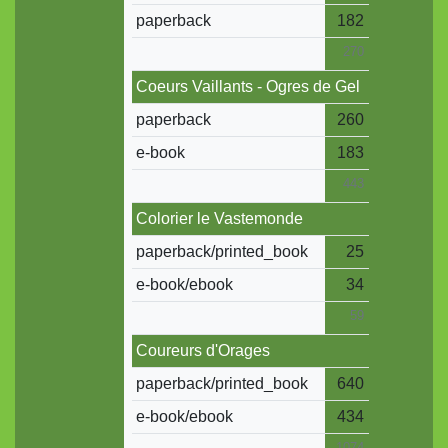
paperback
182
270
Coeurs Vaillants - Ogres de Gel
paperback
260
e-book
183
443
Colorier le Vastemonde
paperback/printed_book
25
e-book/ebook
34
59
Coureurs d'Orages
paperback/printed_book
640
e-book/ebook
434
1074