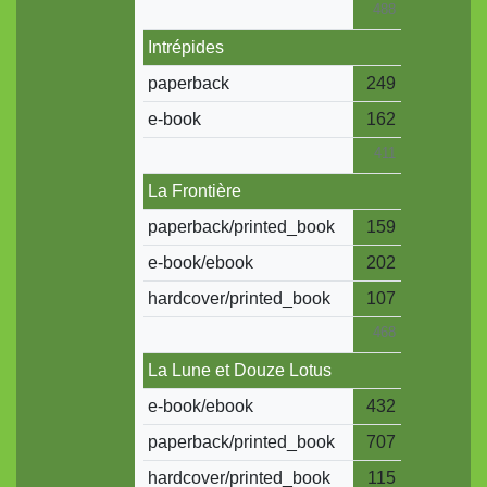
488
Intrépides
paperback
249
e-book
162
411
La Frontière
paperback/printed_book
159
e-book/ebook
202
hardcover/printed_book
107
468
La Lune et Douze Lotus
e-book/ebook
432
paperback/printed_book
707
hardcover/printed_book
115