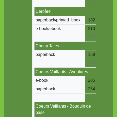
410
Cerbère
paperback/printed_book
182
e-book/ebook
213
395
Cheap Tales
paperback
159
159
Coeurs Vaillants - Aventures
e-book
205
paperback
254
459
Coeurs Vaillants - Bouquin de
base