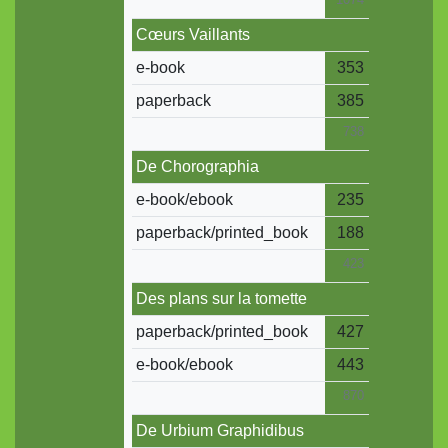
Cœurs Vaillants
e-book
353
paperback
385
738
De Chorographia
e-book/ebook
235
paperback/printed_book
188
423
Des plans sur la tomette
paperback/printed_book
427
e-book/ebook
443
870
De Urbium Graphidibus