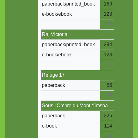
paperback/printed_book
169
e-book/ebook
123
292
Raj Victoria
paperback/printed_book
294
e-book/ebook
123
417
Refuge 17
paperback
56
56
Sous l'Ombre du Mont Yimsha
paperback
225
e-book
114
339