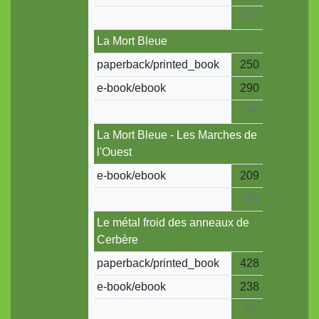
1254
La Mort Bleue
paperback/printed_book
250
e-book/ebook
290
540
La Mort Bleue - Les Marches de
l'Ouest
e-book/ebook
209
209
Le métal froid des anneaux de
Cerbère
paperback/printed_book
428
e-book/ebook
238
666