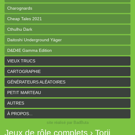
Charognards
Cheap Tales 2021
Cthulhu Dark
Daitoshi Underground Yäger
D&D4E Gamma Edition
dK de poche
VIEUX TRUCS
Donjon de poche
CARTOGRAPHIE
Draconis
GÉNÉRATEURS ALÉATOIRES
Le GRIT
PETIT MARTEAU
Guerriers, Voleurs & Magiciens
AUTRES
Hunters of the Unknown
À PROPOS...
site réalisé par BadButa
Larmes de Rouille
Jeux de rôle complets › Torii
Le Pas du Cavalier