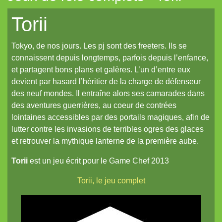
Mahamoth
Torii
Merkhos
Tokyo, de nos jours. Les pj sont des freeters. Ils se
Metal
connaissent depuis longtemps, parfois depuis l’enfance,
Metal-Vampire
et partagent bons plans et galères. L’un d’entre eux
devient par hasard l’héritier de la charge de défenseur
MiniSix
des neuf mondes. Il entraîne alors ses camarades dans
Paladin
des aventures guerrières, au coeur de contrées
lointaines accessibles par des portails magiques, afin de
Princes & Vagabonds
lutter contre les invasions de terribles ogres des glaces
Silver Pumpkin
et retrouver la mythique lanterne de la première aube.
Soulfire
Torii
est un jeu écrit pour le Game Chef 2013
Sventovia
Torii, le jeu complet
Tauntaun & Tie-fighter
Titan&Fils