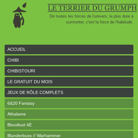
De toutes les forces de l'univers, la plus dure à
surmonter, c'est la force de l'habitude.
ACCUEIL
CHIBI
CHIBISTOURI
LE GRATUIT DU MOIS
JEUX DE RÔLE COMPLETS
6&20 Fantasy
Athalame
Bloodlust 4E
Blunderbuss // Warhammer