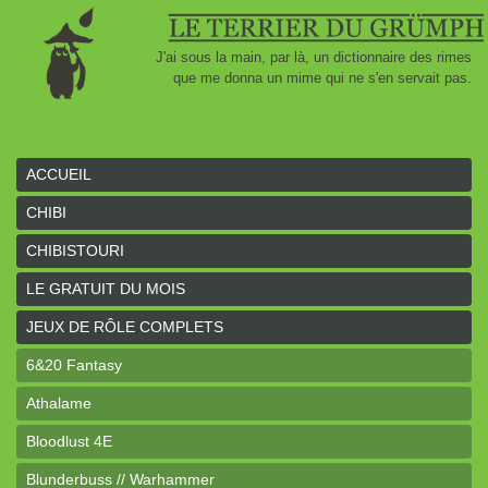
J'ai sous la main, par là, un dictionnaire des rimes
que me donna un mime qui ne s'en servait pas.
ACCUEIL
CHIBI
CHIBISTOURI
LE GRATUIT DU MOIS
JEUX DE RÔLE COMPLETS
6&20 Fantasy
Athalame
Bloodlust 4E
Blunderbuss // Warhammer