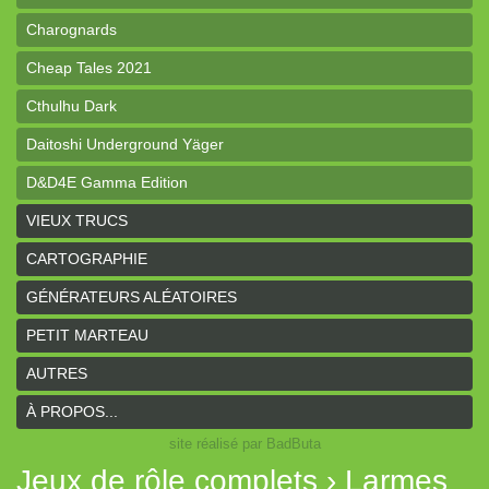
Charognards
Cheap Tales 2021
Cthulhu Dark
Daitoshi Underground Yäger
D&D4E Gamma Edition
dK de poche
VIEUX TRUCS
Donjon de poche
CARTOGRAPHIE
Draconis
GÉNÉRATEURS ALÉATOIRES
Le GRIT
PETIT MARTEAU
Guerriers, Voleurs & Magiciens
AUTRES
Hunters of the Unknown
À PROPOS...
site réalisé par BadButa
Larmes de Rouille
Jeux de rôle complets › Larmes
Le Pas du Cavalier