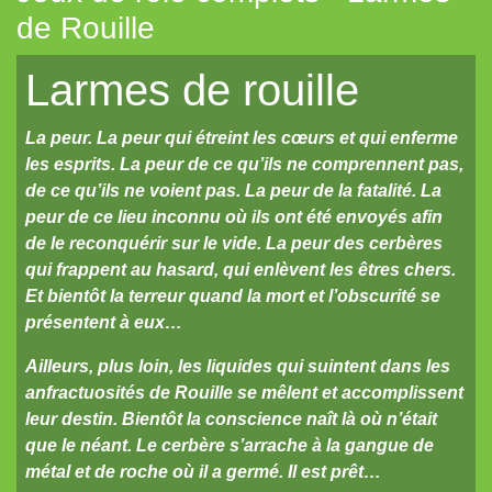
de Rouille
Mahamoth
Larmes de rouille
Merkhos
Metal
La peur. La peur qui étreint les cœurs et qui enferme
Metal-Vampire
les esprits. La peur de ce qu’ils ne comprennent pas,
de ce qu’ils ne voient pas. La peur de la fatalité. La
MiniSix
peur de ce lieu inconnu où ils ont été envoyés afin
Paladin
de le reconquérir sur le vide. La peur des cerbères
Princes & Vagabonds
qui frappent au hasard, qui enlèvent les êtres chers.
Et bientôt la terreur quand la mort et l’obscurité se
Silver Pumpkin
présentent à eux…
Soulfire
Ailleurs, plus loin, les liquides qui suintent dans les
Sventovia
anfractuosités de Rouille se mêlent et accomplissent
leur destin. Bientôt la conscience naît là où n’était
Tauntaun & Tie-fighter
que le néant. Le cerbère s’arrache à la gangue de
Titan&Fils
métal et de roche où il a germé. Il est prêt…