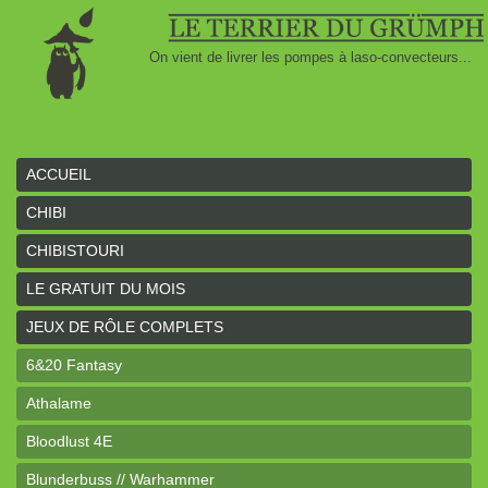
On vient de livrer les pompes à laso-convecteurs...
ACCUEIL
CHIBI
CHIBISTOURI
LE GRATUIT DU MOIS
JEUX DE RÔLE COMPLETS
6&20 Fantasy
Athalame
Bloodlust 4E
Blunderbuss // Warhammer