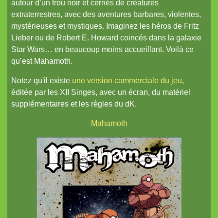
autour d’un trou noir et cernés de créatures
Torii
extraterrestres, avec des aventures barbares, violentes,
Vortex
mystérieuses et mystiques. Imaginez les héros de Fritz
Lieber ou de Robert E. Howard coincés dans la galaxie
Star Wars… en beaucoup moins accueillant. Voilà ce
qu’est Mahamoth.
Notez qu'il existe
une version commerciale du jeu
,
éditée par les XII Singes, avec un écran, du matériel
supplémentaires et les règles du dK.
Mahamoth