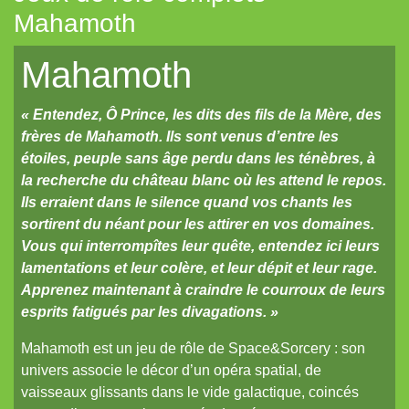
Mahamoth
Mahamoth
Mahamoth
Merkhos
Metal
« Entendez, Ô Prince, les dits des fils de la Mère, des
Metal-Vampire
frères de Mahamoth. Ils sont venus d’entre les
étoiles, peuple sans âge perdu dans les ténèbres, à
MiniSix
la recherche du château blanc où les attend le repos.
Paladin
Ils erraient dans le silence quand vos chants les
Princes & Vagabonds
sortirent du néant pour les attirer en vos domaines.
Vous qui interrompîtes leur quête, entendez ici leurs
Silver Pumpkin
lamentations et leur colère, et leur dépit et leur rage.
Soulfire
Apprenez maintenant à craindre le courroux de leurs
esprits fatigués par les divagations. »
Sventovia
Mahamoth est un jeu de rôle de Space&Sorcery : son
Tauntaun & Tie-fighter
univers associe le décor d’un opéra spatial, de
Titan&Fils
vaisseaux glissants dans le vide galactique, coincés