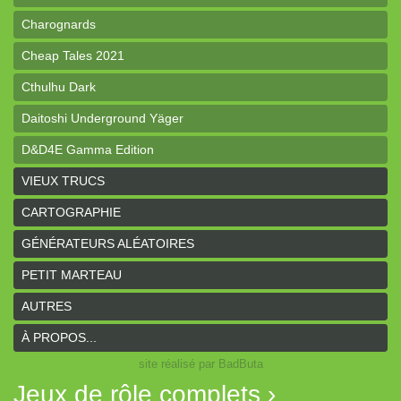
Charognards
Cheap Tales 2021
Cthulhu Dark
Daitoshi Underground Yäger
D&D4E Gamma Edition
dK de poche
VIEUX TRUCS
Donjon de poche
CARTOGRAPHIE
Draconis
GÉNÉRATEURS ALÉATOIRES
Le GRIT
PETIT MARTEAU
Guerriers, Voleurs & Magiciens
AUTRES
Hunters of the Unknown
À PROPOS...
site réalisé par BadButa
Larmes de Rouille
Jeux de rôle complets ›
Le Pas du Cavalier