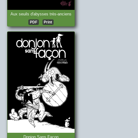
Aux seuils d'abysses très-anciens
PDF
Print
Donjon Sans Façon