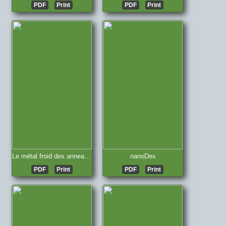
PDF
Print
PDF
Print
Le métal froid des anneaux de Cerbère
nanoDex
PDF
Print
PDF
Print