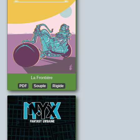
La Frontière
PDF
Souple
Rigide