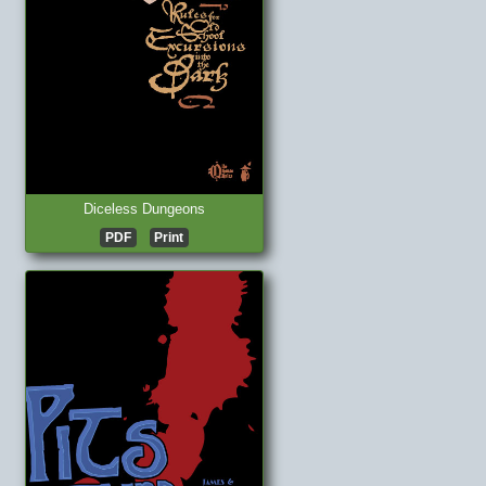
Diceless Dungeons
PDF
Print