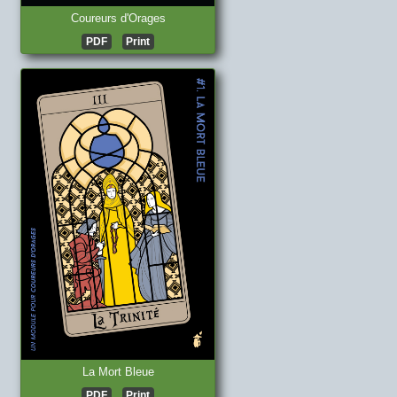
Coureurs d'Orages
PDF
Print
La Mort Bleue
PDF
Print