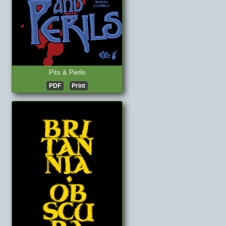
Pits & Perils
PDF
Print