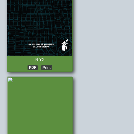
N.YX
PDF
Print