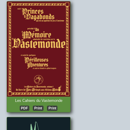
Les Cahiers du Vastemonde
PDF
Print
Print