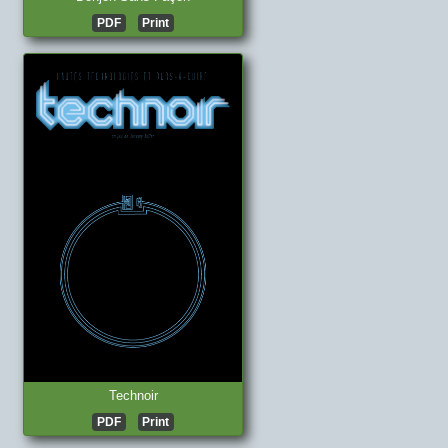
PDF
Print
Technoir
PDF
Print