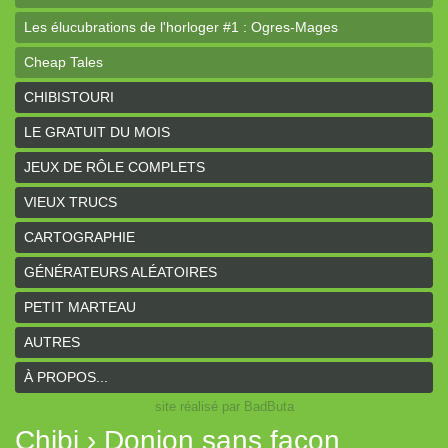
Les élucubrations de l'horloger #1 : Ogres-Mages
Cheap Tales
Intrépides
CHIBISTOURI
Coeurs Vaillants - Aventures
LE GRATUIT DU MOIS
Coeurs Vaillants - Ogres de gel
JEUX DE RÔLE COMPLETS
Coeurs Vaillants - Compagnon2
VIEUX TRUCS
Les bas-reliefs des Ruines de Zeriphar
CARTOGRAPHIE
N.YX
GÉNÉRATEURS ALÉATOIRES
Sous l'ombre du Mont Yimsha
PETIT MARTEAU
Coeurs Vaillants - Compagnon
AUTRES
Coeurs Vaillants // Gallant and Bold
À PROPOS...
site réalisé par BadButa
Hârn - le monde de Hârn
Chibi › Donjon sans façon
De Urbium Graphidibus