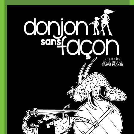
Coureurs d'Orages
Britannia Obscura
Pits and Perils
Diceless Dungeons
nanoDex
Le métal froid des anneaux de Cerbère
Mordiou !
Terra X
White Lies
Les Contes du Dragon
nanoChrome²
Des plans sur la tomette
La Lune et Douze Lotus