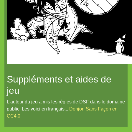
Dragon de poche²
nanoChrome
Dragon de poche
Suppléments et aides de
jeu
L'auteur du jeu a mis les règles de DSF dans le domaine
public. Les voici en français...
Donjon Sans Façon en
CC4.0