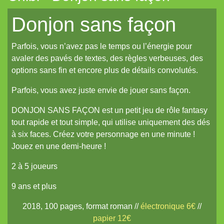
La Frontière
Donjon sans façon
Cerbère
Parfois, vous n’avez pas le temps ou l’énergie pour
Les cahiers du Vastemonde
avaler des pavés de textes, des règles verbeuses, des
TechNoir
options sans fin et encore plus de détails convolutés.
Pour une poignée de sapèques
Parfois, vous avez juste envie de jouer sans façon.
Les Carnets zoographiques du Capitaine Lalande
DONJON SANS FAÇON est un petit jeu de rôle fantasy
tout rapide et tout simple, qui utilise uniquement des dés
Donjon sans façon
à six faces. Créez votre personnage en une minute !
Aux seuils d'abysses très-anciens
Jouez en une demi-heure !
Pti6 // Lil6
2 à 5 joueurs
La Mort bleue
9 ans et plus
De Chorographia
2018, 100 pages, format roman //
électronique 6€
//
Raj Victoria
papier 12€