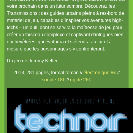
Coureurs d'Orages
votre prochain dans un futur sombre. Découvrez les
Britannia Obscura
Transmissions : des guides urbains pleins à ras-bord de
matériel de jeu, capables d’inspirer vos aventures high-
Pits and Perils
techs – un outil dont se servira la maîtresse de jeu pour
Diceless Dungeons
créer un faisceau complexe et captivant d’intrigues bien
enchevêtrées, qui évoluera et s’étendra au fur et à
nanoDex
mesure que les personnages s’y confronteront.
Le métal froid des anneaux de Cerbère
Un jeu de Jeremy Keller
Mordiou !
2018, 281 pages, format roman //
électronique 9€
//
Terra X
souple 18€
//
rigide 26€
White Lies
Les Contes du Dragon
nanoChrome²
Des plans sur la tomette
La Lune et Douze Lotus