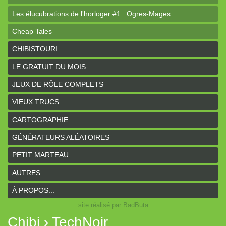
Les élucubrations de l'horloger #1 : Ogres-Mages
Cheap Tales
Intrépides
CHIBISTOURI
Coeurs Vaillants - Aventures
LE GRATUIT DU MOIS
Coeurs Vaillants - Ogres de gel
JEUX DE RÔLE COMPLETS
Coeurs Vaillants - Compagnon2
VIEUX TRUCS
Les bas-reliefs des Ruines de Zeriphar
CARTOGRAPHIE
N.YX
GÉNÉRATEURS ALÉATOIRES
Sous l'ombre du Mont Yimsha
PETIT MARTEAU
Coeurs Vaillants - Compagnon
AUTRES
Coeurs Vaillants // Gallant and Bold
À PROPOS...
site réalisé par BadButa
Hârn - le monde de Hârn
Chibi › TechNoir
De Urbium Graphidibus