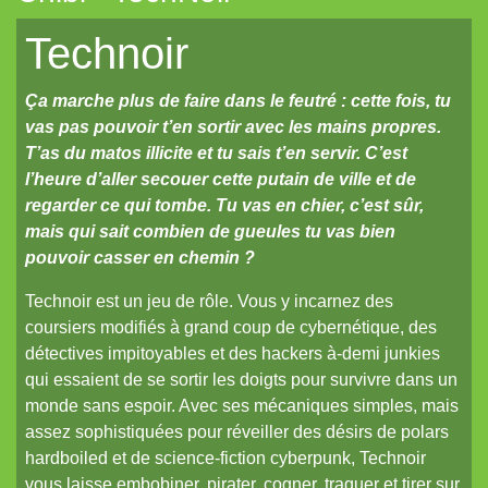
La Frontière
Technoir
Cerbère
Ça marche plus de faire dans le feutré : cette fois, tu
Les cahiers du Vastemonde
vas pas pouvoir t’en sortir avec les mains propres.
TechNoir
T’as du matos illicite et tu sais t’en servir. C’est
l’heure d’aller secouer cette putain de ville et de
Pour une poignée de sapèques
regarder ce qui tombe. Tu vas en chier, c’est sûr,
Les Carnets zoographiques du Capitaine Lalande
mais qui sait combien de gueules tu vas bien
pouvoir casser en chemin ?
Donjon sans façon
Technoir est un jeu de rôle. Vous y incarnez des
Aux seuils d'abysses très-anciens
coursiers modifiés à grand coup de cybernétique, des
Pti6 // Lil6
détectives impitoyables et des hackers à-demi junkies
qui essaient de se sortir les doigts pour survivre dans un
La Mort bleue
monde sans espoir. Avec ses mécaniques simples, mais
De Chorographia
assez sophistiquées pour réveiller des désirs de polars
Raj Victoria
hardboiled et de science-fiction cyberpunk, Technoir
vous laisse embobiner, pirater, cogner, traquer et tirer sur