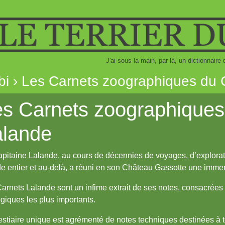
J'ai sous la main, par là, un dictionnai
bi › Les Carnets zoographiques du 
s Carnets zoographiques
alande
pitaine Lalande, au cours de décennies de voyages, d’explorati
 entier et au-delà, a réuni en son Château Gassotte une immens
arnets Lalande sont un infime extrait de ses notes, consacrée
giques les plus importants.
stiaire unique est agrémenté de notes techniques destinées à t