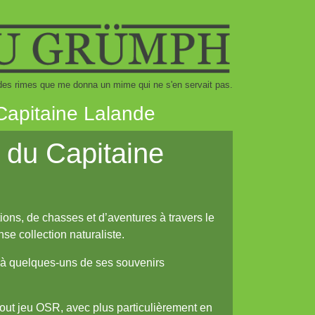
re des rimes que me donna un mime qui ne s'en servait pas.
Capitaine Lalande
 du Capitaine
ons, de chasses et d’aventures à travers le
e collection naturaliste.
s à quelques-uns de ses souvenirs
out jeu OSR, avec plus particulièrement en