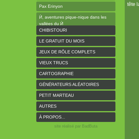
tête 
Pax Erinyon
Ѝ, aventures pique-nique dans les
vallées du Ѝ
CHIBISTOURI
Les élucubrations de l'horloger #1 :
Ogres-Mages
LE GRATUIT DU MOIS
Cheap Tales
JEUX DE RÔLE COMPLETS
Intrépides
VIEUX TRUCS
Coeurs Vaillants - Aventures
CARTOGRAPHIE
Coeurs Vaillants - Ogres de gel
GÉNÉRATEURS ALÉATOIRES
Coeurs Vaillants - Compagnon2
PETIT MARTEAU
Les bas-reliefs des Ruines de
AUTRES
Zeriphar
À PROPOS...
N.YX
site réalisé par BadButa
Sous l'ombre du Mont Yimsha