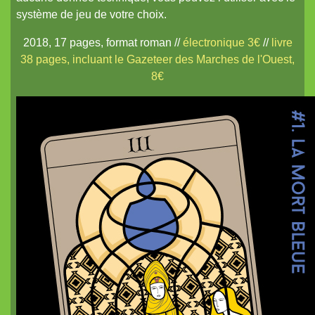
Coureurs d'Orages
système de jeu de votre choix.
Britannia Obscura
2018, 17 pages, format roman //
électronique 3€
//
livre
Pits and Perils
38 pages, incluant le Gazeteer des Marches de l'Ouest,
8€
Diceless Dungeons
nanoDex
Le métal froid des anneaux de Cerbère
Mordiou !
Terra X
White Lies
Les Contes du Dragon
nanoChrome²
Des plans sur la tomette
La Lune et Douze Lotus