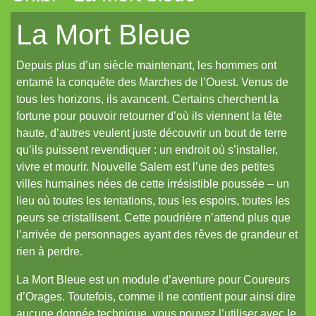
La Frontière
La Mort Bleue
Cerbère
Depuis plus d’un siècle maintenant, les hommes ont
Les cahiers du Vastemonde
entamé la conquête des Marches de l’Ouest. Venus de
TechNoir
tous les horizons, ils avancent. Certains cherchent la
fortune pour pouvoir retourner d’où ils viennent la tête
Pour une poignée de sapèques
haute, d’autres veulent juste découvrir un bout de terre
Les Carnets zoographiques du Capitaine Lalande
qu’ils puissent revendiquer : un endroit où s’installer,
vivre et mourir. Nouvelle Salem est l’une des petites
Donjon sans façon
villes humaines nées de cette irrésistible poussée – un
Aux seuils d'abysses très-anciens
lieu où toutes les tentations, tous les espoirs, toutes les
peurs se cristallisent. Cette poudrière n’attend plus que
Pti6 // Lil6
l’arrivée de personnages ayant des rêves de grandeur et
La Mort bleue
rien à perdre.
De Chorographia
La Mort Bleue est un module d’aventure pour Coureurs
Raj Victoria
d’Orages. Toutefois, comme il ne contient pour ainsi dire
aucune donnée technique, vous pouvez l’utiliser avec le