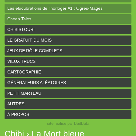
Les élucubrations de l'horloger #1 : Ogres-Mages
Cheap Tales
Intrépides
CHIBISTOURI
Coeurs Vaillants - Aventures
LE GRATUIT DU MOIS
Coeurs Vaillants - Ogres de gel
JEUX DE RÔLE COMPLETS
Coeurs Vaillants - Compagnon2
VIEUX TRUCS
Les bas-reliefs des Ruines de Zeriphar
CARTOGRAPHIE
N.YX
GÉNÉRATEURS ALÉATOIRES
Sous l'ombre du Mont Yimsha
PETIT MARTEAU
Coeurs Vaillants - Compagnon
AUTRES
Coeurs Vaillants // Gallant and Bold
À PROPOS...
site réalisé par BadButa
Hârn - le monde de Hârn
Chibi › La Mort bleue
De Urbium Graphidibus