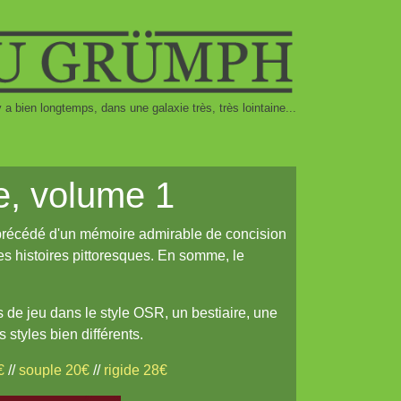
 y a bien longtemps, dans une galaxie très, très lointaine...
e, volume 1
 précédé d'un mémoire admirable de concision
es histoires pittoresques. En somme, le
 de jeu dans le style OSR, un bestiaire, une
styles bien différents.
€
//
souple 20€
//
rigide 28€