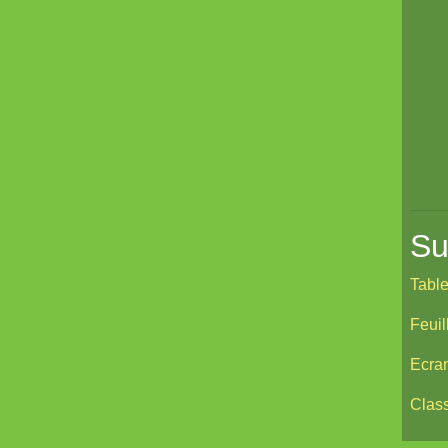
Coeurs Vaillants - Compagnon
Coeurs Vaillants // Gallant and Bold
Hârn - le monde de Hârn
De Urbium Graphidibus
La Frontière
Cerbère
Les cahiers du Vastemonde
Su
TechNoir
Table
Pour une poignée de sapèques
Feui
Les Carnets zoographiques du
Capitaine Lalande
Ecran
Donjon sans façon
Clas
Aux seuils d'abysses très-anciens