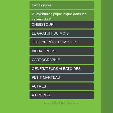
Pax Erinyon
Ѝ, aventures pique-nique dans les
vallées du Ѝ
CHIBISTOURI
Les élucubrations de l'horloger #1 :
Ogres-Mages
LE GRATUIT DU MOIS
Cheap Tales
JEUX DE RÔLE COMPLETS
Intrépides
VIEUX TRUCS
Coeurs Vaillants - Aventures
CARTOGRAPHIE
Coeurs Vaillants - Ogres de gel
GÉNÉRATEURS ALÉATOIRES
Coeurs Vaillants - Compagnon2
PETIT MARTEAU
Les bas-reliefs des Ruines de
AUTRES
Zeriphar
À PROPOS...
N.YX
site réalisé par BadButa
Sous l'ombre du Mont Yimsha