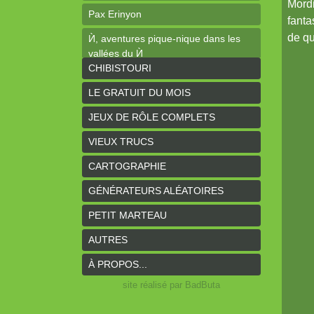
Mordi
Pax Erinyon
fanta
de qu
Ѝ, aventures pique-nique dans les
vallées du Ѝ
CHIBISTOURI
Les élucubrations de l'horloger #1 :
Ogres-Mages
LE GRATUIT DU MOIS
Cheap Tales
JEUX DE RÔLE COMPLETS
Intrépides
VIEUX TRUCS
Coeurs Vaillants - Aventures
CARTOGRAPHIE
Coeurs Vaillants - Ogres de gel
GÉNÉRATEURS ALÉATOIRES
Coeurs Vaillants - Compagnon2
PETIT MARTEAU
Les bas-reliefs des Ruines de
AUTRES
Zeriphar
À PROPOS...
N.YX
site réalisé par BadButa
Sous l'ombre du Mont Yimsha