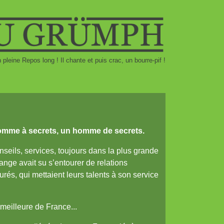
pleine Repos long ! Il chante et puis crac, un bourre-pif !
homme à secrets, un homme de secrets.
nseils, services, toujours dans la plus grande
ange avait su s’entourer de relations
urés, qui mettaient leurs talents à son service
meilleure de France...