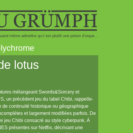
t quand même admettre qu’c’est plutôt une potion d’orque…
polychrome
de lotus
ures mélangeant Swords&Sorcery et
un précédent jeu du label Chibi, rappelle-
on de continuité historique ou géographique
incomplètes et largement modifiées parfois. De
eu Chibi consacré au style cyberpunk. À
S présentes sur Netflix, décrivant une