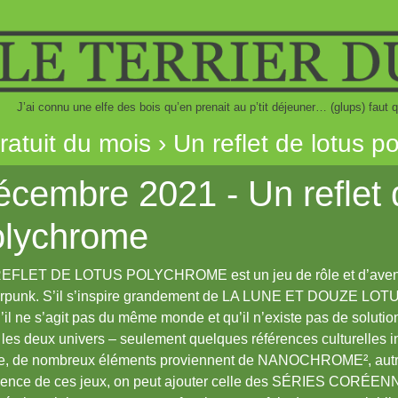
J’ai connu une elfe des bois qu’en prenait au p’tit déjeuner… (glups) fau
gratuit du mois › Un reflet de lotus 
cembre 2021 - Un reflet 
olychrome
EFLET DE LOTUS POLYCHROME est un jeu de rôle et d’avent
punk. S’il s’inspire grandement de LA LUNE ET DOUZE LOTUS, 
u’il ne s’agit pas du même monde et qu’il n’existe pas de soluti
 les deux univers – seulement quelques références culturelles 
, de nombreux éléments proviennent de NANOCHROME², autre j
luence de ces jeux, on peut ajouter celle des SÉRIES CORÉENNE