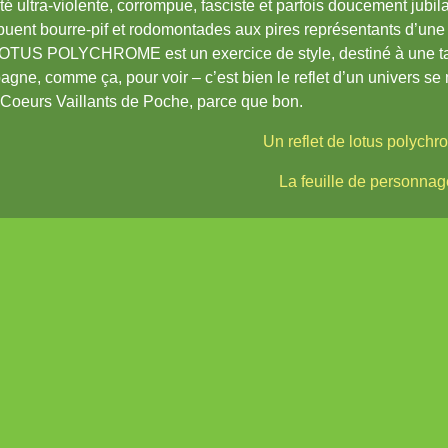
té ultra-violente, corrompue, fasciste et parfois doucement jubil
ibuent bourre-pif et rodomontades aux pires représentants d’un
OTUS POLYCHROME est un exercice de style, destiné à une tab
gne, comme ça, pour voir – c’est bien le reflet d’un univers se 
Coeurs Vaillants de Poche, parce que bon.
Un reflet de lotus polych
La feuille de personnag