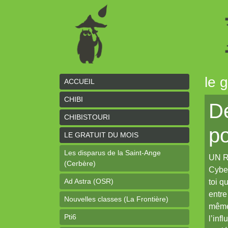
le 
ACCUEIL
CHIBI
Dé
CHIBISTOURI
p
LE GRATUIT DU MOIS
Les disparus de la Saint-Ange
UN R
(Cerbère)
Cyber
Ad Astra (OSR)
toi q
entre
Nouvelles classes (La Frontière)
même
Pti6
l’inf