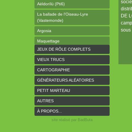
socié
Aëldorïlü (Pti6)
distr
La ballade de l'Oiseau-Lyre
DE L
(Vastemonde)
campa
sous 
Argosia
Maquettage
JEUX DE RÔLE COMPLETS
Ophéis (Dragon de poche)
VIEUX TRUCS
L'anneau des Empereurs (Coeurs
Vaillants)
CARTOGRAPHIE
Davy Jones (cartes)
GÉNÉRATEURS ALÉATOIRES
Davy Jones (background)
PETIT MARTEAU
Sur la route (Coeurs Vaillants)
AUTRES
Earthdawn (Coeurs Vaillants)
À PROPOS...
Titan&Fils 2020
site réalisé par BadButa
Paysages