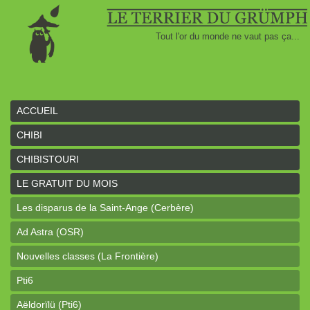
Tout l'or du monde ne vaut pas ça...
ACCUEIL
CHIBI
CHIBISTOURI
LE GRATUIT DU MOIS
Les disparus de la Saint-Ange (Cerbère)
Ad Astra (OSR)
Nouvelles classes (La Frontière)
Pti6
Aëldorïlü (Pti6)