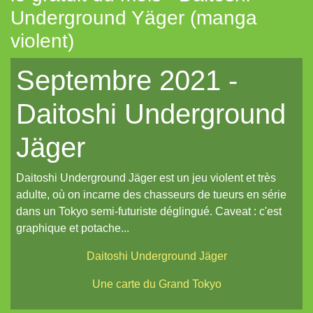
Underground Yäger (manga
Tout aléatoire pour IPP (Coeurs Vaillants)
violent)
Artemis (N.YX)
Septembre 2021 -
Fées (Coeurs Vaillants)
Les aventuriers du Continent perdu (Coeurs Vaillants)
Daitoshi Underground
Refuge 17 (Coeurs Vaillants)
Jäger
Des portraits med-fan
Daitoshi Underground Yäger (manga violent)
Daitoshi Underground Jäger est un jeu violent et très
adulte, où on incarne des chasseurs de tueurs en série
Un écran pour Coeurs Vaillants // IPP (Intrépides)
dans un Tokyo semi-futuriste déglingué. Caveat : c'est
Un nouveau site et un oeuf de pâques de noël...
graphique et potache...
Un reflet de lotus polychrome
Daitoshi Underground Jäger
Le Grand Imagier, partie un
Une carte du Grand Tokyo
Le Grand Imagier, partie deux