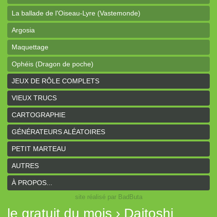
La ballade de l'Oiseau-Lyre (Vastemonde)
Argosia
Maquettage
Ophéis (Dragon de poche)
L'anneau des Empereurs (Coeurs Vaillants)
JEUX DE RÔLE COMPLETS
Davy Jones (cartes)
VIEUX TRUCS
Davy Jones (background)
CARTOGRAPHIE
Sur la route (Coeurs Vaillants)
GÉNÉRATEURS ALÉATOIRES
Earthdawn (Coeurs Vaillants)
PETIT MARTEAU
Titan&Fils 2020
AUTRES
Paysages
À PROPOS...
site réalisé par BadButa
Personnages
le gratuit du mois › Daitoshi
Histoires de la Montagne couronnée (Coeurs Vaillants)