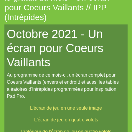
pour Coeurs Vaillants // IPP
Tout aléatoire pour IPP (Coeurs Vaillants)
(Intrépides)
Artemis (N.YX)
Octobre 2021 - Un
Fées (Coeurs Vaillants)
Les aventuriers du Continent perdu (Coeurs Vaillants)
écran pour Coeurs
Refuge 17 (Coeurs Vaillants)
Vaillants
Des portraits med-fan
Daitoshi Underground Yäger (manga violent)
Au programme de ce mois-ci, un écran complet pour
Coeurs Vaillants (envers et endroit) et aussi les tables
Un écran pour Coeurs Vaillants // IPP (Intrépides)
aléatoires d'Intrépides programmées pour Inspiration
Un nouveau site et un oeuf de pâques de noël...
Pad Pro.
Un reflet de lotus polychrome
L'écran de jeu en une seule image
Le Grand Imagier, partie un
L'écran de jeu en quatre volets
Le Grand Imagier, partie deux
L'intérieur de l'écran de jeu en quatre volets