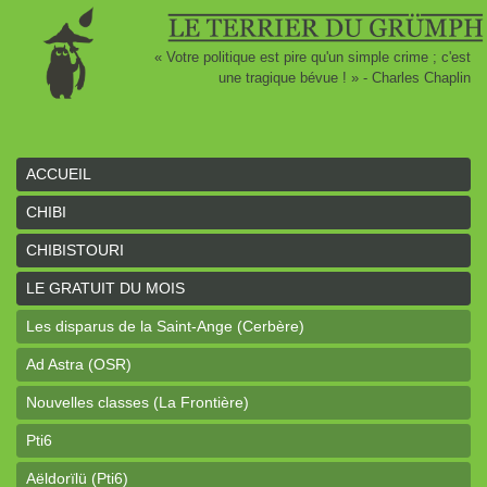
« Votre politique est pire qu'un simple crime ; c'est
une tragique bévue ! » - Charles Chaplin
ACCUEIL
CHIBI
CHIBISTOURI
LE GRATUIT DU MOIS
Les disparus de la Saint-Ange (Cerbère)
Ad Astra (OSR)
Nouvelles classes (La Frontière)
Pti6
Aëldorïlü (Pti6)