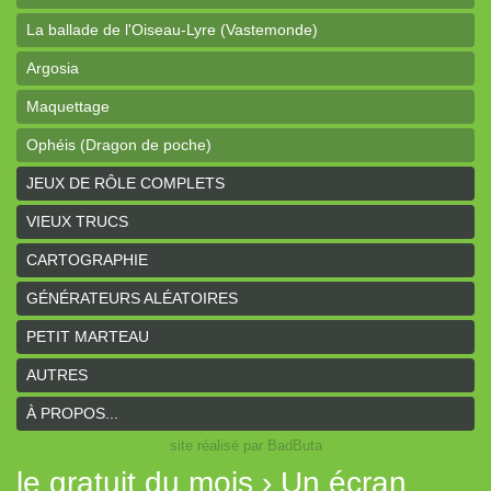
La ballade de l'Oiseau-Lyre (Vastemonde)
Argosia
Maquettage
Ophéis (Dragon de poche)
L'anneau des Empereurs (Coeurs Vaillants)
JEUX DE RÔLE COMPLETS
Davy Jones (cartes)
VIEUX TRUCS
Davy Jones (background)
CARTOGRAPHIE
Sur la route (Coeurs Vaillants)
GÉNÉRATEURS ALÉATOIRES
Earthdawn (Coeurs Vaillants)
PETIT MARTEAU
Titan&Fils 2020
AUTRES
Paysages
À PROPOS...
site réalisé par BadButa
Personnages
le gratuit du mois › Un écran
Histoires de la Montagne couronnée (Coeurs Vaillants)