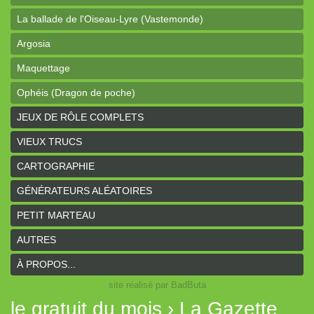
La ballade de l'Oiseau-Lyre (Vastemonde)
Argosia
Maquettage
Ophéis (Dragon de poche)
L'anneau des Empereurs (Coeurs Vaillants)
JEUX DE RÔLE COMPLETS
Davy Jones (cartes)
VIEUX TRUCS
Davy Jones (background)
CARTOGRAPHIE
Sur la route (Coeurs Vaillants)
GÉNÉRATEURS ALÉATOIRES
Earthdawn (Coeurs Vaillants)
PETIT MARTEAU
Titan&Fils 2020
AUTRES
Paysages
À PROPOS...
site réalisé par BadButa
Personnages
le gratuit du mois › La Gazette
Histoires de la Montagne couronnée (Coeurs Vaillants)