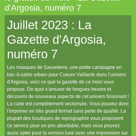
d'Argosia, numéro 7
Tout aléatoire pour IPP (Coeurs Vaillants)
Juillet 2023 : La
Artemis (N.YX)
Fées (Coeurs Vaillants)
Gazette d'Argosia,
Les aventuriers du Continent perdu (Coeurs Vaillants)
numéro 7
Refuge 17 (Coeurs Vaillants)
Des portraits med-fan
Les masques de Sauveterre, une petite campagne en
Daitoshi Underground Yäger (manga violent)
bac-à-sable urbain pour Coeurs Vaillants dans l'univers
d'Argosia, voici ce que la gazette de ce mois vous
Un écran pour Coeurs Vaillants // IPP (Intrépides)
propose. De quoi s'amuser de longues heures et
Un nouveau site et un oeuf de pâques de noël...
découvrir de nouveaux aspects de cet univers foisonant !
La carte est complètement vectorisée. Vous pouvez donc
Un reflet de lotus polychrome
l'imprimer en très grand format sans perte de qualité. La
Le Grand Imagier, partie un
plupart des boutiques de reprographie vous proposent
ce service pour un prix abordable, mais vous pouvez
Le Grand Imagier, partie deux
aussi opter pour la version luxe avec une impression sur