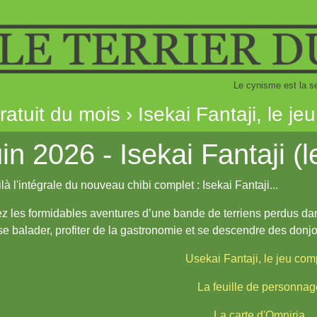
Le cynisme est la s
gratuit du mois › Isekai Fantaji, le je
in 2026 - Isekai Fantaji (
ilà l'intégrale du nouveau chibi complet : Isekai Fantaji...
z les formidables aventures d’une bande de terriens perdus da
se balader, profiter de la gastronomie et se descendre des donj
Usekai Fantaji, le jeu com
La feuille de personnag
La carte d'Omniria