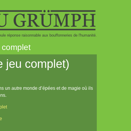
eule réponse raisonnable aux bouffonneries de l'humanité.
u complet
le jeu complet)
ns un autre monde d’épées et de magie où ils
ons.
plet
e