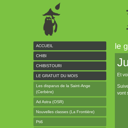
le 
ACCUEIL
CHIBI
Ju
CHIBISTOURI
Et vo
LE GRATUIT DU MOIS
Les disparus de la Saint-Ange
Suive
(Cerbère)
vont 
Ad Astra (OSR)
Nouvelles classes (La Frontière)
Pti6