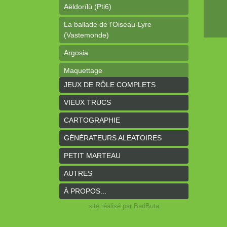
Aëldorïlü (Pti6)
La ballade de l'Oiseau-Lyre
(Vastemonde)
Argosia
Maquettage
JEUX DE RÔLE COMPLETS
Ophéis (Dragon de poche)
VIEUX TRUCS
L'anneau des Empereurs (Coeurs
Vaillants)
CARTOGRAPHIE
Davy Jones (cartes)
GÉNÉRATEURS ALÉATOIRES
Davy Jones (background)
PETIT MARTEAU
Sur la route (Coeurs Vaillants)
AUTRES
Earthdawn (Coeurs Vaillants)
À PROPOS...
Titan&Fils 2020
site réalisé par BadButa
Paysages