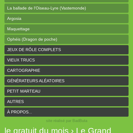
La ballade de l'Oiseau-Lyre (Vastemonde)
Argosia
Maquettage
Ophéis (Dragon de poche)
L'anneau des Empereurs (Coeurs Vaillants)
JEUX DE RÔLE COMPLETS
Davy Jones (cartes)
VIEUX TRUCS
Davy Jones (background)
CARTOGRAPHIE
Sur la route (Coeurs Vaillants)
GÉNÉRATEURS ALÉATOIRES
Earthdawn (Coeurs Vaillants)
PETIT MARTEAU
Titan&Fils 2020
AUTRES
Paysages
À PROPOS...
site réalisé par BadButa
Personnages
le gratuit du mois › Le Grand
Histoires de la Montagne couronnée (Coeurs Vaillants)