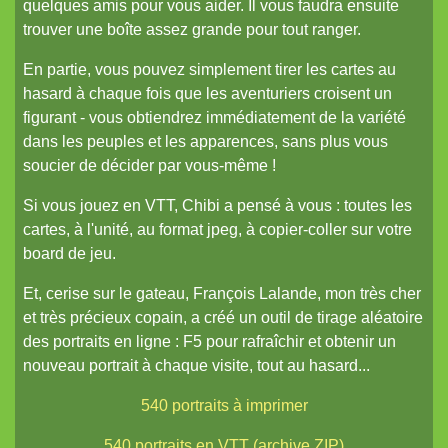
quelques amis pour vous aider. Il vous faudra ensuite
Le Grand Imagier, partie trois
trouver une boîte assez grande pour tout ranger.
Le Grand Imagier, partie quatre
En partie, vous pouvez simplement tirer les cartes au
Cartographie historique
hasard à chaque fois que les aventuriers croisent un
Argosia de poche
figurant - vous obtiendrez immédiatement de la variété
dans les peuples et les apparences, sans plus vous
La Gazette d'Argosia
soucier de décider par vous-même !
La Gazette d'Argosia, numéro 2
Si vous jouez en VTT, Chibi a pensé à vous : toutes les
Le Tarot d'Argosia
cartes, à l'unité, au format jpeg, à copier-coller sur votre
Couronne
board de jeu.
La Gazette d'Argosia, numéro 3
Et, cerise sur le gateau, François Lalande, mon très cher
et très précieux copain, a créé un outil de tirage aléatoire
Hexographie facile
des portraits en ligne : F5 pour rafraîchir et obtenir un
La Gazette d'Argosia, numéro 4
nouveau portrait à chaque visite, tout au hasard...
Gazettes d'Argosia 5 et de l'Arbrachat 1
540 portraits à imprimer
La Gazette de l'Arbrachat, numéro 2
540 portraits en VTT (archive ZIP)