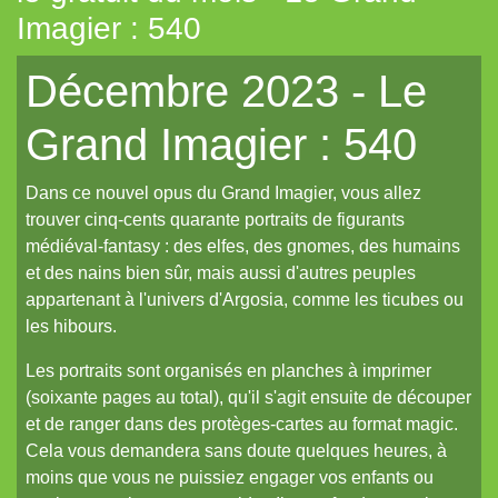
Imagier : 540
Tout aléatoire pour IPP (Coeurs Vaillants)
Décembre 2023 - Le
Artemis (N.YX)
Fées (Coeurs Vaillants)
Grand Imagier : 540
Les aventuriers du Continent perdu (Coeurs Vaillants)
Dans ce nouvel opus du Grand Imagier, vous allez
Refuge 17 (Coeurs Vaillants)
trouver cinq-cents quarante portraits de figurants
Des portraits med-fan
médiéval-fantasy : des elfes, des gnomes, des humains
Daitoshi Underground Yäger (manga violent)
et des nains bien sûr, mais aussi d'autres peuples
appartenant à l'univers d'Argosia, comme les ticubes ou
Un écran pour Coeurs Vaillants // IPP (Intrépides)
les hibours.
Un nouveau site et un oeuf de pâques de noël...
Les portraits sont organisés en planches à imprimer
Un reflet de lotus polychrome
(soixante pages au total), qu'il s'agit ensuite de découper
et de ranger dans des protèges-cartes au format magic.
Le Grand Imagier, partie un
Cela vous demandera sans doute quelques heures, à
Le Grand Imagier, partie deux
moins que vous ne puissiez engager vos enfants ou