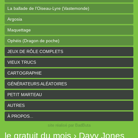
La ballade de l'Oiseau-Lyre (Vastemonde)
Argosia
Maquettage
Ophéis (Dragon de poche)
L'anneau des Empereurs (Coeurs Vaillants)
JEUX DE RÔLE COMPLETS
Davy Jones (cartes)
VIEUX TRUCS
Davy Jones (background)
CARTOGRAPHIE
Sur la route (Coeurs Vaillants)
GÉNÉRATEURS ALÉATOIRES
Earthdawn (Coeurs Vaillants)
PETIT MARTEAU
Titan&Fils 2020
AUTRES
Paysages
À PROPOS...
site réalisé par BadButa
Personnages
le gratuit du mois › Davy Jones
Histoires de la Montagne couronnée (Coeurs Vaillants)