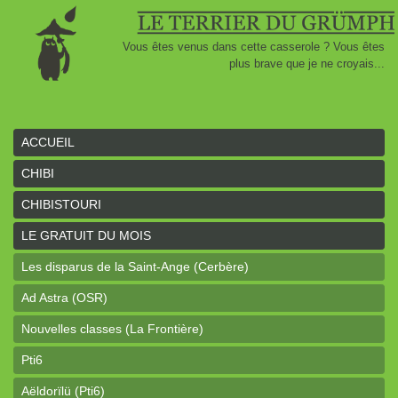
Vous êtes venus dans cette casserole ? Vous êtes
plus brave que je ne croyais...
ACCUEIL
CHIBI
CHIBISTOURI
LE GRATUIT DU MOIS
Les disparus de la Saint-Ange (Cerbère)
Ad Astra (OSR)
Nouvelles classes (La Frontière)
Pti6
Aëldorïlü (Pti6)