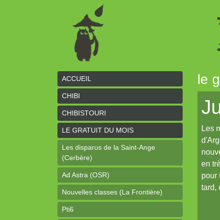
le 
ACCUEIL
CHIBI
Ju
CHIBISTOURI
Les m
LE GRATUIT DU MOIS
d'Arg
Les disparus de la Saint-Ange
nouve
(Cerbère)
en tr
Ad Astra (OSR)
pour 
tard,
Nouvelles classes (La Frontière)
Pti6