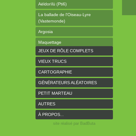
Aëldorïlü (Pti6)
La ballade de l'Oiseau-Lyre
(Vastemonde)
Argosia
Maquettage
JEUX DE RÔLE COMPLETS
Ophéis (Dragon de poche)
VIEUX TRUCS
L'anneau des Empereurs (Coeurs
Vaillants)
CARTOGRAPHIE
Davy Jones (cartes)
GÉNÉRATEURS ALÉATOIRES
Davy Jones (background)
PETIT MARTEAU
Sur la route (Coeurs Vaillants)
AUTRES
Earthdawn (Coeurs Vaillants)
À PROPOS...
Titan&Fils 2020
site réalisé par BadButa
Paysages