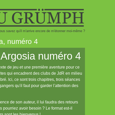
ous savez qu'il m'arrive encore de m'étonner moi-même ?
ia, numéro 4
d'Argosia numéro 4
exte de jeu et une première aventure pour ce
ltes qui encadrent des clubs de JdR en milieu
ré. Ici, ce sont trois chapitres, trois séances
angers qu'il faut pour garder l'attention des
ence de son auteur, il lui faudra des retours
 pourriez avoir besoin ? Le format est-il
rs sont les bienvenus !