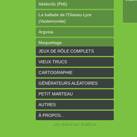
Aëldorïlü (Pti6)
La ballade de l'Oiseau-Lyre
(Vastemonde)
Argosia
Maquettage
JEUX DE RÔLE COMPLETS
Ophéis (Dragon de poche)
VIEUX TRUCS
L'anneau des Empereurs (Coeurs
Vaillants)
CARTOGRAPHIE
Davy Jones (cartes)
GÉNÉRATEURS ALÉATOIRES
Davy Jones (background)
PETIT MARTEAU
Sur la route (Coeurs Vaillants)
AUTRES
Earthdawn (Coeurs Vaillants)
À PROPOS...
Titan&Fils 2020
site réalisé par BadButa
Paysages