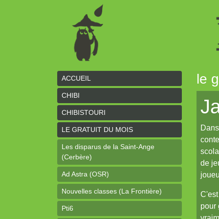
le 
ACCUEIL
CHIBI
Ja
CHIBISTOURI
Dans 
LE GRATUIT DU MOIS
conte
Les disparus de la Saint-Ange
scola
(Cerbère)
de je
Ad Astra (OSR)
joue
Nouvelles classes (La Frontière)
C'est
pour 
Pti6
vraim