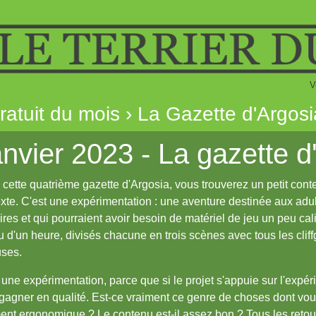
V
gratuit du mois › La Gazette d'Argos
nvier 2023 - La gazette 
cette quatrième gazette d'Argosia, vous trouverez un petit cont
xte. C'est une expérimentation : une aventure destinée aux adu
ires et qui pourraient avoir besoin de matériel de jeu un peu calib
u d'un heure, divisés chacune en trois scènes avec tous les cliffg
uses.
 une expérimentation, parce que si le projet s'appuie sur l'expéri
gagner en qualité. Est-ce vraiment ce genre de choses dont vous
ent ergonomique ? Le contenu est-il assez bon ? Tous les retou