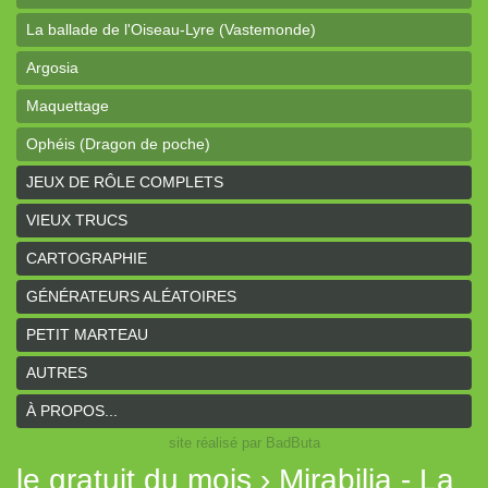
La ballade de l'Oiseau-Lyre (Vastemonde)
Argosia
Maquettage
Ophéis (Dragon de poche)
L'anneau des Empereurs (Coeurs Vaillants)
JEUX DE RÔLE COMPLETS
Davy Jones (cartes)
VIEUX TRUCS
Davy Jones (background)
CARTOGRAPHIE
Sur la route (Coeurs Vaillants)
GÉNÉRATEURS ALÉATOIRES
Earthdawn (Coeurs Vaillants)
PETIT MARTEAU
Titan&Fils 2020
AUTRES
Paysages
À PROPOS...
site réalisé par BadButa
Personnages
le gratuit du mois › Mirabilia - La
Histoires de la Montagne couronnée (Coeurs Vaillants)