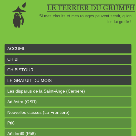
Si mes circuits et mes rouages peuvent servir, qu'on
les lui greffe !
ACCUEIL
CHIBI
CHIBISTOURI
LE GRATUIT DU MOIS
Les disparus de la Saint-Ange (Cerbère)
Ad Astra (OSR)
Nouvelles classes (La Frontière)
Pti6
Aëldorïlü (Pti6)