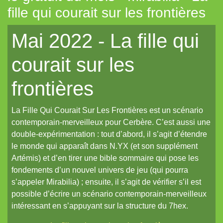
fille qui courait sur les frontières
Tout aléatoire pour IPP (Coeurs Vaillants)
Mai 2022 - La fille qui
Artemis (N.YX)
Fées (Coeurs Vaillants)
courait sur les
Les aventuriers du Continent perdu (Coeurs Vaillants)
frontières
Refuge 17 (Coeurs Vaillants)
Des portraits med-fan
La Fille Qui Courait Sur Les Frontières est un scénario
Daitoshi Underground Yäger (manga violent)
contemporain-merveilleux pour Cerbère. C’est aussi une
double-expérimentation : tout d’abord, il s’agit d’étendre
Un écran pour Coeurs Vaillants // IPP (Intrépides)
le monde qui apparaît dans N.YX (et son supplément
Un nouveau site et un oeuf de pâques de noël...
Artémis) et d’en tirer une bible sommaire qui pose les
fondements d’un nouvel univers de jeu (qui pourra
Un reflet de lotus polychrome
s’appeler Mirabilia) ; ensuite, il s’agit de vérifier s’il est
Le Grand Imagier, partie un
possible d’écrire un scénario contemporain-merveilleux
intéressant en s’appuyant sur la structure du 7hex.
Le Grand Imagier, partie deux