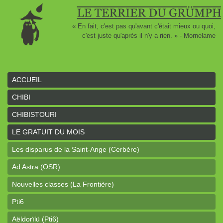
« En fait, c'est pas qu'avant c'était mieux ou quoi,
c'est juste qu'après il n'y a rien. » - Mornelame
ACCUEIL
CHIBI
CHIBISTOURI
LE GRATUIT DU MOIS
Les disparus de la Saint-Ange (Cerbère)
Ad Astra (OSR)
Nouvelles classes (La Frontière)
Pti6
Aëldorïlü (Pti6)