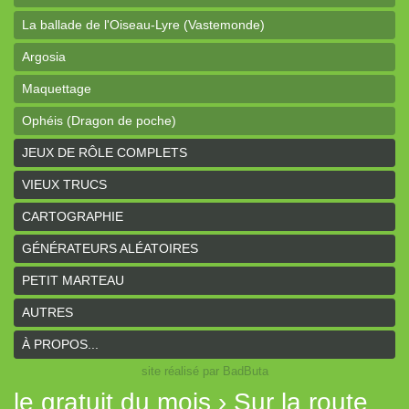
La ballade de l'Oiseau-Lyre (Vastemonde)
Argosia
Maquettage
Ophéis (Dragon de poche)
L'anneau des Empereurs (Coeurs Vaillants)
JEUX DE RÔLE COMPLETS
Davy Jones (cartes)
VIEUX TRUCS
Davy Jones (background)
CARTOGRAPHIE
Sur la route (Coeurs Vaillants)
GÉNÉRATEURS ALÉATOIRES
Earthdawn (Coeurs Vaillants)
PETIT MARTEAU
Titan&Fils 2020
AUTRES
Paysages
À PROPOS...
site réalisé par BadButa
Personnages
le gratuit du mois › Sur la route
Histoires de la Montagne couronnée (Coeurs Vaillants)