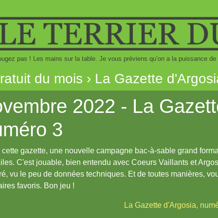
ugez pas ! Les mains sur la table. Je vous préviens qu’on a la puissance de
gratuit du mois › La Gazette d'Argos
vembre 2022 - La Gazette
uméro 3
cette gazette, une nouvelle campagne bac-à-sable grand format 
iles. C'est jouable, bien entendu avec Coeurs Vaillants et Arg
ré, vu le peu de données techniques. Et de toutes manières, vo
aires favoris. Bon jeu !
La Gazette d'Argosia, num