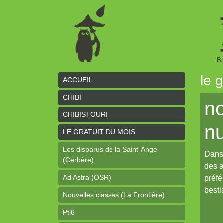
Bo
le 
ACCUEIL
CHIBI
no
CHIBISTOURI
n
LE GRATUIT DU MOIS
Les disparus de la Saint-Ange
Dans 
(Cerbère)
des a
Ad Astra (OSR)
préfé
besti
Nouvelles classes (La Frontière)
Pti6