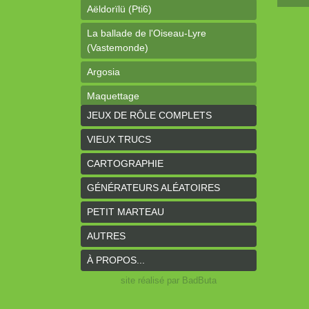
Aëldorïlü (Pti6)
La ballade de l'Oiseau-Lyre
(Vastemonde)
Argosia
Maquettage
JEUX DE RÔLE COMPLETS
Ophéis (Dragon de poche)
VIEUX TRUCS
L'anneau des Empereurs (Coeurs
Vaillants)
CARTOGRAPHIE
Davy Jones (cartes)
GÉNÉRATEURS ALÉATOIRES
Davy Jones (background)
PETIT MARTEAU
Sur la route (Coeurs Vaillants)
AUTRES
Earthdawn (Coeurs Vaillants)
À PROPOS...
Titan&Fils 2020
site réalisé par BadButa
Paysages