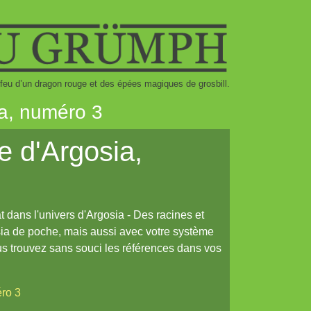
 feu d’un dragon rouge et des épées magiques de grosbill.
ia, numéro 3
 d'Argosia,
dans l'univers d'Argosia - Des racines et
osia de poche, mais aussi avec votre système
us trouvez sans souci les références dans vos
éro 3