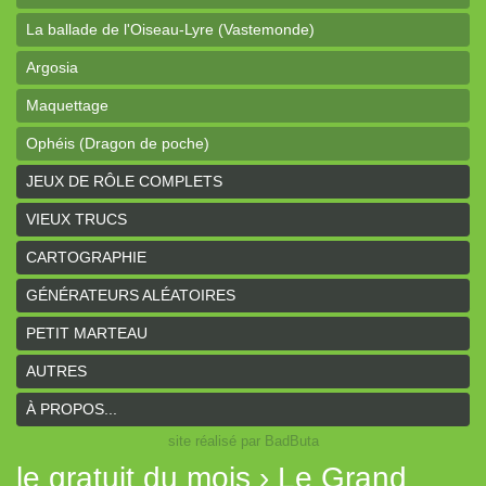
La ballade de l'Oiseau-Lyre (Vastemonde)
Argosia
Maquettage
Ophéis (Dragon de poche)
L'anneau des Empereurs (Coeurs Vaillants)
JEUX DE RÔLE COMPLETS
Davy Jones (cartes)
VIEUX TRUCS
Davy Jones (background)
CARTOGRAPHIE
Sur la route (Coeurs Vaillants)
GÉNÉRATEURS ALÉATOIRES
Earthdawn (Coeurs Vaillants)
PETIT MARTEAU
Titan&Fils 2020
AUTRES
Paysages
À PROPOS...
site réalisé par BadButa
Personnages
le gratuit du mois › Le Grand
Histoires de la Montagne couronnée (Coeurs Vaillants)