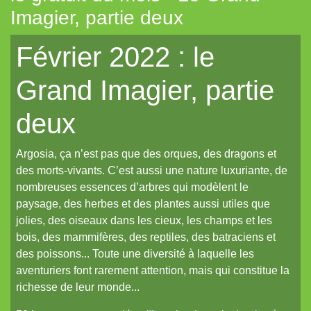
Imagier, partie deux
Tout aléatoire pour IPP (Coeurs Vaillants)
Février 2022 : le
Artemis (N.YX)
Fées (Coeurs Vaillants)
Grand Imagier, partie
Les aventuriers du Continent perdu (Coeurs Vaillants)
deux
Refuge 17 (Coeurs Vaillants)
Des portraits med-fan
Argosia, ça n’est pas que des orques, des dragons et
Daitoshi Underground Yäger (manga violent)
des morts-vivants. C’est aussi une nature luxuriante, de
nombreuses essences d’arbres qui modèlent le
Un écran pour Coeurs Vaillants // IPP (Intrépides)
paysage, des herbes et des plantes aussi utiles que
Un nouveau site et un oeuf de pâques de noël...
jolies, des oiseaux dans les cieux, les champs et les
bois, des mammifères, des reptiles, des batraciens et
Un reflet de lotus polychrome
des poissons... Toute une diversité à laquelle les
Le Grand Imagier, partie un
aventuriers font rarement attention, mais qui constitue la
richesse de leur monde...
Le Grand Imagier, partie deux