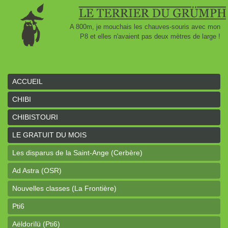
A 800m, je mouchais les chauves-souris avec mon
P8 et elles n'avaient pas deux mètres de large !
ACCUEIL
CHIBI
CHIBISTOURI
LE GRATUIT DU MOIS
Les disparus de la Saint-Ange (Cerbère)
Ad Astra (OSR)
Nouvelles classes (La Frontière)
Pti6
Aëldorïlü (Pti6)