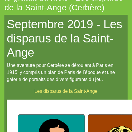
de la Saint-Ange (Cerbère)
Tout aléatoire pour IPP (Coeurs Vaillants)
Septembre 2019 - Les
Artemis (N.YX)
Fées (Coeurs Vaillants)
disparus de la Saint-
Les aventuriers du Continent perdu (Coeurs Vaillants)
Ange
Refuge 17 (Coeurs Vaillants)
Des portraits med-fan
Une aventure pour Cerbère se déroulant à Paris en
Daitoshi Underground Yäger (manga violent)
1915, y compris un plan de Paris de l'époque et une
galerie de portraits des divers figurants du jeu.
Un écran pour Coeurs Vaillants // IPP (Intrépides)
Les disparus de la Saint-Ange
Un nouveau site et un oeuf de pâques de noël...
Un reflet de lotus polychrome
Le Grand Imagier, partie un
Le Grand Imagier, partie deux