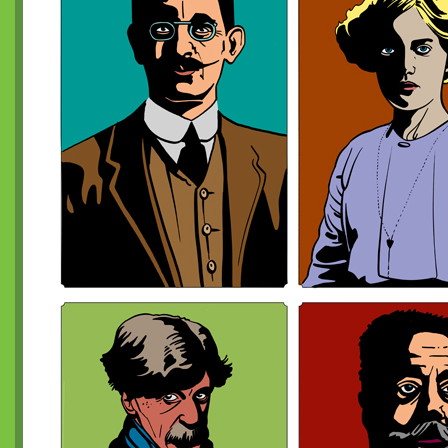
Le Grand Imagier, partie trois
Le Grand Imagier, partie quatre
Cartographie historique
Argosia de poche
La Gazette d'Argosia
La Gazette d'Argosia, numéro 2
Le Tarot d'Argosia
Couronne
La Gazette d'Argosia, numéro 3
Hexographie facile
La Gazette d'Argosia, numéro 4
Gazettes d'Argosia 5 et de l'Arbrachat 1
La Gazette de l'Arbrachat, numéro 2