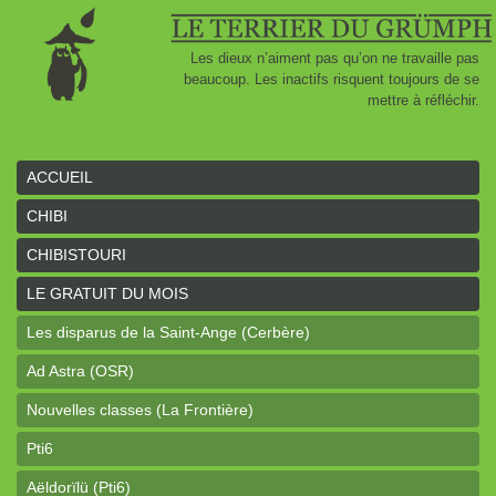
Les dieux n’aiment pas qu’on ne travaille pas
beaucoup. Les inactifs risquent toujours de se
mettre à réfléchir.
ACCUEIL
CHIBI
CHIBISTOURI
LE GRATUIT DU MOIS
Les disparus de la Saint-Ange (Cerbère)
Ad Astra (OSR)
Nouvelles classes (La Frontière)
Pti6
Aëldorïlü (Pti6)