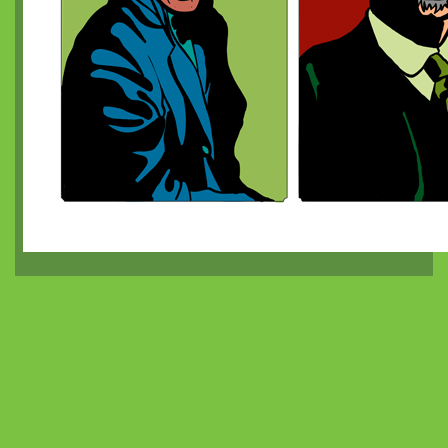
Nami-e
Mirabilia - La fille qui courait sur les frontières
La Gazette d'Argosia, numéro 6
La Gazette d'Argosia, numéro 7
La Gazette de l'Arbrachat, numéro 3
La Gazette de l'Arbrachat, numéro 4
Argosia de poche 2
Des portraits cyberpunk
Le Grand Imagier : 540
Cartes de bataille isométriques 01
La Gazette d'Argosia, numéro 8
En vrac et en détail !
Aleamundi