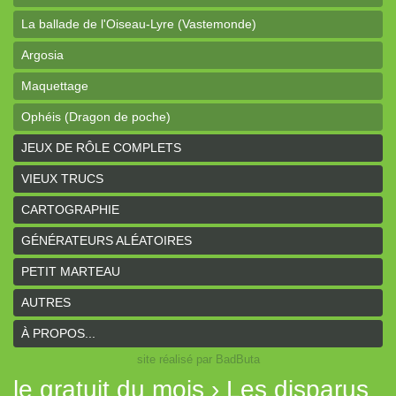
La ballade de l'Oiseau-Lyre (Vastemonde)
Argosia
Maquettage
Ophéis (Dragon de poche)
L'anneau des Empereurs (Coeurs Vaillants)
JEUX DE RÔLE COMPLETS
Davy Jones (cartes)
VIEUX TRUCS
Davy Jones (background)
CARTOGRAPHIE
Sur la route (Coeurs Vaillants)
GÉNÉRATEURS ALÉATOIRES
Earthdawn (Coeurs Vaillants)
PETIT MARTEAU
Titan&Fils 2020
AUTRES
Paysages
À PROPOS...
site réalisé par BadButa
Personnages
le gratuit du mois › Les disparus
Histoires de la Montagne couronnée (Coeurs Vaillants)