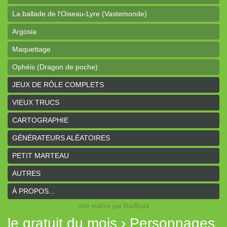
La ballade de l'Oiseau-Lyre (Vastemonde)
Argosia
Maquettage
Ophéis (Dragon de poche)
L'anneau des Empereurs (Coeurs Vaillants)
JEUX DE RÔLE COMPLETS
Davy Jones (cartes)
VIEUX TRUCS
Davy Jones (background)
CARTOGRAPHIE
Sur la route (Coeurs Vaillants)
GÉNÉRATEURS ALÉATOIRES
Earthdawn (Coeurs Vaillants)
PETIT MARTEAU
Titan&Fils 2020
AUTRES
Paysages
À PROPOS...
site réalisé par BadButa
Personnages
le gratuit du mois › Personnages
Histoires de la Montagne couronnée (Coeurs Vaillants)