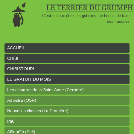
C’est curieux chez les gobelins, ce besoin de faire
des frasques
ACCUEIL
CHIBI
CHIBISTOURI
LE GRATUIT DU MOIS
Les disparus de la Saint-Ange (Cerbère)
Ad Astra (OSR)
Nouvelles classes (La Frontière)
Pti6
Aëldorïlü (Pti6)