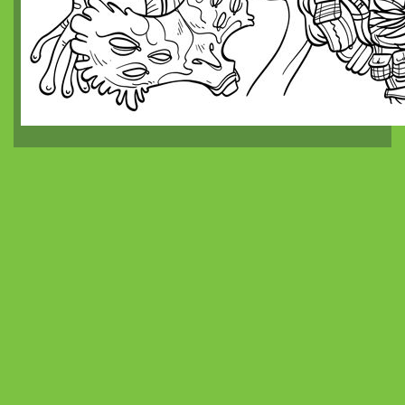
Le Grand Imagier, partie trois
Le Grand Imagier, partie quatre
Cartographie historique
Argosia de poche
La Gazette d'Argosia
La Gazette d'Argosia, numéro 2
Le Tarot d'Argosia
Couronne
La Gazette d'Argosia, numéro 3
Hexographie facile
La Gazette d'Argosia, numéro 4
Gazettes d'Argosia 5 et de l'Arbrachat 1
La Gazette de l'Arbrachat, numéro 2