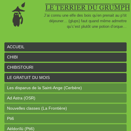
J’ai connu une elfe des bois qu’en prenait au p’tit
déjeuner… (glups) faut quand même admettre
qu’c’est plutôt une potion d’orque…
ACCUEIL
CHIBI
CHIBISTOURI
LE GRATUIT DU MOIS
Les disparus de la Saint-Ange (Cerbère)
Ad Astra (OSR)
Nouvelles classes (La Frontière)
Pti6
Aëldorïlü (Pti6)