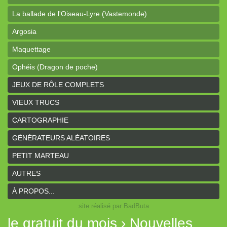
La ballade de l'Oiseau-Lyre (Vastemonde)
Argosia
Maquettage
Ophéis (Dragon de poche)
L'anneau des Empereurs (Coeurs Vaillants)
JEUX DE RÔLE COMPLETS
Davy Jones (cartes)
VIEUX TRUCS
Davy Jones (background)
CARTOGRAPHIE
Sur la route (Coeurs Vaillants)
GÉNÉRATEURS ALÉATOIRES
Earthdawn (Coeurs Vaillants)
PETIT MARTEAU
Titan&Fils 2020
AUTRES
Paysages
À PROPOS...
site réalisé par BadButa
Personnages
le gratuit du mois › Nouvelles
Histoires de la Montagne couronnée (Coeurs Vaillants)