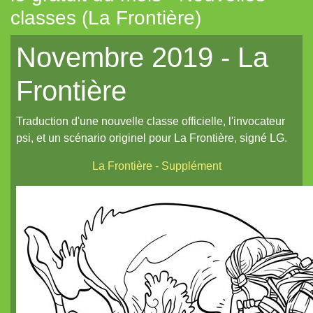
classes (La Frontière)
Tout aléatoire pour IPP (Coeurs Vaillants)
Novembre 2019 - La
Artemis (N.YX)
Fées (Coeurs Vaillants)
Frontière
Les aventuriers du Continent perdu (Coeurs Vaillants)
Traduction d'une nouvelle classe officielle, l'invocateur
Refuge 17 (Coeurs Vaillants)
psi, et un scénario originel pour La Frontière, signé LG.
Des portraits med-fan
La Frontière - Supplément
Daitoshi Underground Yäger (manga violent)
Un écran pour Coeurs Vaillants // IPP (Intrépides)
Un nouveau site et un oeuf de pâques de noël...
Un reflet de lotus polychrome
Le Grand Imagier, partie un
Le Grand Imagier, partie deux