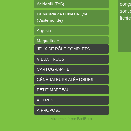
Aëldorïlü (Pti6)
conçu
sont 
La ballade de l'Oiseau-Lyre
fichi
(Vastemonde)
Argosia
Maquettage
JEUX DE RÔLE COMPLETS
Ophéis (Dragon de poche)
VIEUX TRUCS
L'anneau des Empereurs (Coeurs
Vaillants)
CARTOGRAPHIE
Davy Jones (cartes)
GÉNÉRATEURS ALÉATOIRES
Davy Jones (background)
PETIT MARTEAU
Sur la route (Coeurs Vaillants)
AUTRES
Earthdawn (Coeurs Vaillants)
À PROPOS...
Titan&Fils 2020
site réalisé par BadButa
Paysages