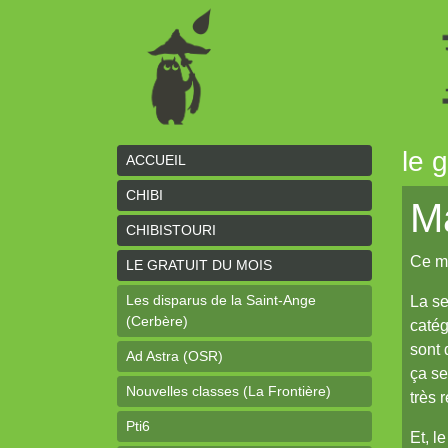
le 
ACCUEIL
CHIBI
Ma
CHIBISTOURI
Ce mo
LE GRATUIT DU MOIS
Les disparus de la Saint-Ange
La se
(Cerbère)
catég
sont 
Ad Astra (OSR)
ça se
Nouvelles classes (La Frontière)
très 
Pti6
Et, l