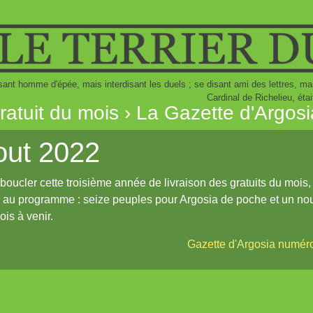
sant homme d'épée, mais interdisant les duels ; se disant ami des lettres, m
Cardinal de Richelieu, éta
gratuit du mois › La Gazette d'Argos
out 2022
boucler cette troisième année de livraison des gratuits du moi
 au programme : seize peuples pour Argosia de poche et un no
ois à venir.
Gazette d'Argosia numér