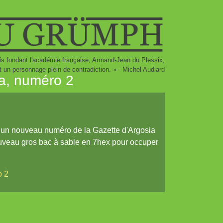
ais fondant l'académie française, Armand-Jean du Plessix,
it un personnage plein de contradiction. » - Michel Audiard
ia, numéro 2
s, un nouveau numéro de la Gazette d'Argosia
uveau gros bac à sable en 7hex pour occuper
o 2