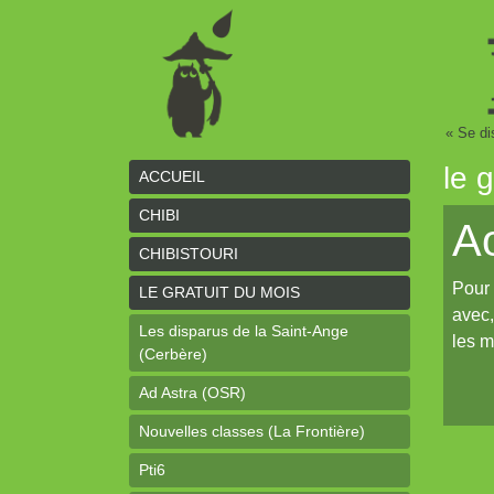
« Se di
le 
ACCUEIL
CHIBI
A
CHIBISTOURI
Pour 
LE GRATUIT DU MOIS
avec,
Les disparus de la Saint-Ange
les m
(Cerbère)
Ad Astra (OSR)
Nouvelles classes (La Frontière)
Pti6