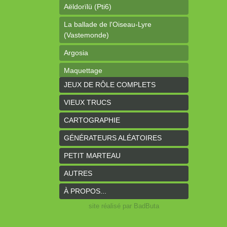
Aëldorïlü (Pti6)
La ballade de l'Oiseau-Lyre
(Vastemonde)
Argosia
Maquettage
JEUX DE RÔLE COMPLETS
Ophéis (Dragon de poche)
VIEUX TRUCS
L'anneau des Empereurs (Coeurs
Vaillants)
CARTOGRAPHIE
Davy Jones (cartes)
GÉNÉRATEURS ALÉATOIRES
Davy Jones (background)
PETIT MARTEAU
Sur la route (Coeurs Vaillants)
AUTRES
Earthdawn (Coeurs Vaillants)
À PROPOS...
Titan&Fils 2020
site réalisé par BadButa
Paysages