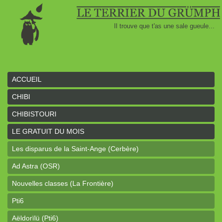
Il trouve que t'as une sale gueule...
ACCUEIL
CHIBI
CHIBISTOURI
LE GRATUIT DU MOIS
Les disparus de la Saint-Ange (Cerbère)
Ad Astra (OSR)
Nouvelles classes (La Frontière)
Pti6
Aëldorïlü (Pti6)