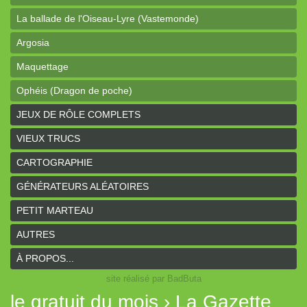
La ballade de l'Oiseau-Lyre (Vastemonde)
Argosia
Maquettage
Ophéis (Dragon de poche)
L'anneau des Empereurs (Coeurs Vaillants)
JEUX DE RÔLE COMPLETS
Davy Jones (cartes)
VIEUX TRUCS
Davy Jones (background)
CARTOGRAPHIE
Sur la route (Coeurs Vaillants)
GÉNÉRATEURS ALÉATOIRES
Earthdawn (Coeurs Vaillants)
PETIT MARTEAU
Titan&Fils 2020
AUTRES
Paysages
À PROPOS...
site réalisé par BadButa
Personnages
le gratuit du mois › La Gazette
Histoires de la Montagne couronnée (Coeurs Vaillants)