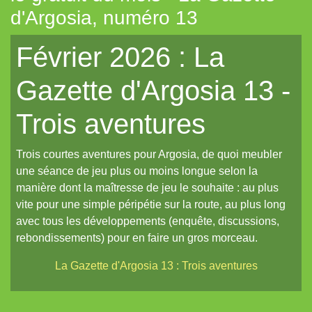
d'Argosia, numéro 13
Tout aléatoire pour IPP (Coeurs Vaillants)
Février 2026 : La
Artemis (N.YX)
Fées (Coeurs Vaillants)
Gazette d'Argosia 13 -
Les aventuriers du Continent perdu (Coeurs Vaillants)
Trois aventures
Refuge 17 (Coeurs Vaillants)
Des portraits med-fan
Trois courtes aventures pour Argosia, de quoi meubler
Daitoshi Underground Yäger (manga violent)
une séance de jeu plus ou moins longue selon la
manière dont la maîtresse de jeu le souhaite : au plus
Un écran pour Coeurs Vaillants // IPP (Intrépides)
vite pour une simple péripétie sur la route, au plus long
Un nouveau site et un oeuf de pâques de noël...
avec tous les développements (enquête, discussions,
rebondissements) pour en faire un gros morceau.
Un reflet de lotus polychrome
La Gazette d'Argosia 13 : Trois aventures
Le Grand Imagier, partie un
Le Grand Imagier, partie deux