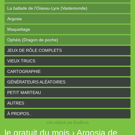
La ballade de l'Oiseau-Lyre (Vastemonde)
Argosia
Maquettage
Ophéis (Dragon de poche)
L'anneau des Empereurs (Coeurs Vaillants)
JEUX DE RÔLE COMPLETS
Davy Jones (cartes)
VIEUX TRUCS
Davy Jones (background)
CARTOGRAPHIE
Sur la route (Coeurs Vaillants)
GÉNÉRATEURS ALÉATOIRES
Earthdawn (Coeurs Vaillants)
PETIT MARTEAU
Titan&Fils 2020
AUTRES
Paysages
À PROPOS...
site réalisé par BadButa
Personnages
le gratuit du mois › Argosia de
Histoires de la Montagne couronnée (Coeurs Vaillants)