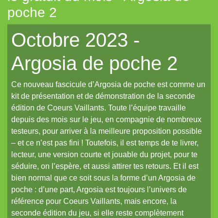
poche 2
Tout aléatoire pour IPP (Coeurs Vaillants)
Octobre 2023 -
Artemis (N.YX)
Fées (Coeurs Vaillants)
Argosia de poche 2
Les aventuriers du Continent perdu (Coeurs Vaillants)
Ce nouveau fascicule d’Argosia de poche est comme un
Refuge 17 (Coeurs Vaillants)
kit de présentation et de démonstration de la seconde
Des portraits med-fan
édition de Coeurs Vaillants. Toute l’équipe travaille
Daitoshi Underground Yäger (manga violent)
depuis des mois sur le jeu, en compagnie de nombreux
testeurs, pour arriver à la meilleure proposition possible
Un écran pour Coeurs Vaillants // IPP (Intrépides)
– et ce n’est pas fini ! Toutefois, il est temps de te livrer,
Un nouveau site et un oeuf de pâques de noël...
lecteur, une version courte et jouable du projet, pour te
séduire, on l’espère, et aussi attirer tes retours. Et il est
Un reflet de lotus polychrome
bien normal que ce soit sous la forme d’un Argosia de
Le Grand Imagier, partie un
poche : d’une part, Argosia est toujours l’univers de
référence pour Coeurs Vaillants, mais encore, la
Le Grand Imagier, partie deux
seconde édition du jeu, si elle reste complètement