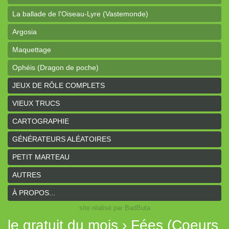
La ballade de l'Oiseau-Lyre (Vastemonde)
Argosia
Maquettage
Ophéis (Dragon de poche)
L'anneau des Empereurs (Coeurs Vaillants)
JEUX DE RÔLE COMPLETS
Davy Jones (cartes)
VIEUX TRUCS
Davy Jones (background)
CARTOGRAPHIE
Sur la route (Coeurs Vaillants)
GÉNÉRATEURS ALÉATOIRES
Earthdawn (Coeurs Vaillants)
PETIT MARTEAU
Titan&Fils 2020
AUTRES
Paysages
À PROPOS...
site réalisé par BadButa
Personnages
le gratuit du mois › Fées (Coeurs
Histoires de la Montagne couronnée (Coeurs Vaillants)