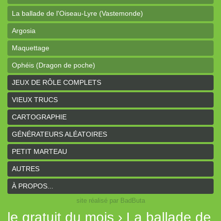
La ballade de l'Oiseau-Lyre (Vastemonde)
Argosia
Maquettage
Ophéis (Dragon de poche)
L'anneau des Empereurs (Coeurs Vaillants)
JEUX DE RÔLE COMPLETS
Davy Jones (cartes)
VIEUX TRUCS
Davy Jones (background)
CARTOGRAPHIE
Sur la route (Coeurs Vaillants)
GÉNÉRATEURS ALÉATOIRES
Earthdawn (Coeurs Vaillants)
PETIT MARTEAU
Titan&Fils 2020
AUTRES
Paysages
À PROPOS...
site réalisé par BadButa
Personnages
le gratuit du mois › La ballade de
Histoires de la Montagne couronnée (Coeurs Vaillants)