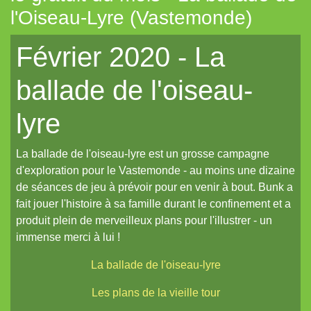
l'Oiseau-Lyre (Vastemonde)
Tout aléatoire pour IPP (Coeurs Vaillants)
Février 2020 - La
Artemis (N.YX)
Fées (Coeurs Vaillants)
ballade de l'oiseau-
Les aventuriers du Continent perdu (Coeurs Vaillants)
lyre
Refuge 17 (Coeurs Vaillants)
Des portraits med-fan
La ballade de l'oiseau-lyre est un grosse campagne
Daitoshi Underground Yäger (manga violent)
d'exploration pour le Vastemonde - au moins une dizaine
de séances de jeu à prévoir pour en venir à bout. Bunk a
Un écran pour Coeurs Vaillants // IPP (Intrépides)
fait jouer l'histoire à sa famille durant le confinement et a
Un nouveau site et un oeuf de pâques de noël...
produit plein de merveilleux plans pour l'illustrer - un
immense merci à lui !
Un reflet de lotus polychrome
La ballade de l'oiseau-lyre
Le Grand Imagier, partie un
Le Grand Imagier, partie deux
Les plans de la vieille tour