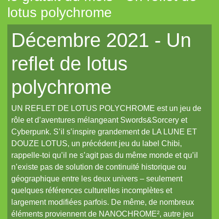
lotus polychrome
Tout aléatoire pour IPP (Coeurs Vaillants)
Décembre 2021 - Un
Artemis (N.YX)
Fées (Coeurs Vaillants)
reflet de lotus
Les aventuriers du Continent perdu (Coeurs Vaillants)
polychrome
Refuge 17 (Coeurs Vaillants)
Des portraits med-fan
UN REFLET DE LOTUS POLYCHROME est un jeu de
Daitoshi Underground Yäger (manga violent)
rôle et d’aventures mélangeant Swords&Sorcery et
Cyberpunk. S’il s’inspire grandement de LA LUNE ET
Un écran pour Coeurs Vaillants // IPP (Intrépides)
DOUZE LOTUS, un précédent jeu du label Chibi,
Un nouveau site et un oeuf de pâques de noël...
rappelle-toi qu’il ne s’agit pas du même monde et qu’il
n’existe pas de solution de continuité historique ou
Un reflet de lotus polychrome
géographique entre les deux univers – seulement
Le Grand Imagier, partie un
quelques références culturelles incomplètes et
largement modifiées parfois. De même, de nombreux
Le Grand Imagier, partie deux
éléments proviennent de NANOCHROME², autre jeu