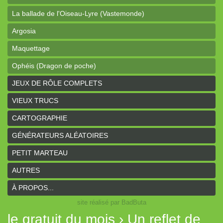
La ballade de l'Oiseau-Lyre (Vastemonde)
Argosia
Maquettage
Ophéis (Dragon de poche)
L'anneau des Empereurs (Coeurs Vaillants)
JEUX DE RÔLE COMPLETS
Davy Jones (cartes)
VIEUX TRUCS
Davy Jones (background)
CARTOGRAPHIE
Sur la route (Coeurs Vaillants)
GÉNÉRATEURS ALÉATOIRES
Earthdawn (Coeurs Vaillants)
PETIT MARTEAU
Titan&Fils 2020
AUTRES
Paysages
À PROPOS...
site réalisé par BadButa
Personnages
le gratuit du mois › Un reflet de
Histoires de la Montagne couronnée (Coeurs Vaillants)