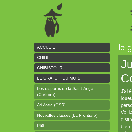
le 
ACCUEIL
CHIBI
Ju
CHIBISTOURI
C
LE GRATUIT DU MOIS
Les disparus de la Saint-Ange
J'ai 
(Cerbère)
joueu
Ad Astra (OSR)
perso
Vaill
Nouvelles classes (La Frontière)
disti
Pti6
bien.