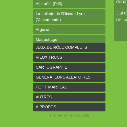
dépar
Aëldorïlü (Pti6)
J'ai 
La ballade de l'Oiseau-Lyre
(Vastemonde)
bêtis
Argosia
Maquettage
JEUX DE RÔLE COMPLETS
Ophéis (Dragon de poche)
VIEUX TRUCS
L'anneau des Empereurs (Coeurs
Vaillants)
CARTOGRAPHIE
Davy Jones (cartes)
GÉNÉRATEURS ALÉATOIRES
Davy Jones (background)
PETIT MARTEAU
Sur la route (Coeurs Vaillants)
AUTRES
Earthdawn (Coeurs Vaillants)
À PROPOS...
Titan&Fils 2020
site réalisé par BadButa
Paysages