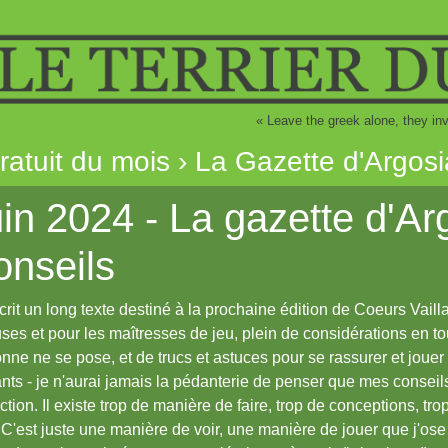
« Leave the greek alone, they inv
gratuit du mois › La Gazette d'Argosi
in 2024 - La gazette d'Ar
onseils
écrit un long texte destiné à la prochaine édition de Coeurs Vaill
ses et pour les maîtresses de jeu, plein de considérations en t
nne ne se pose, et de trucs et astuces pour se rassurer et jouer e
ants - je n'aurai jamais la pédanterie de penser que mes conseil
nction. Il existe trop de manière de faire, trop de conceptions, t
 C'est juste une manière de voir, une manière de jouer que j'ose