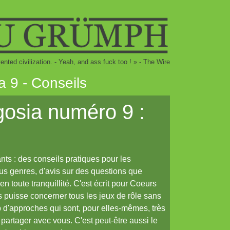
ented civilization. - Yeah, and ass fuck too ! » - The Wire
a 9 - Conseils
gosia numéro 9 :
ants : des conseils pratiques pour les
ous genres, d'avis sur des questions que
n toute tranquillité. C'est écrit pour Coeurs
s puisse concerner tous les jeux de rôle sans
rop d'approches qui sont, pour elles-mêmes, très
 partager avec vous. C'est peut-être aussi le