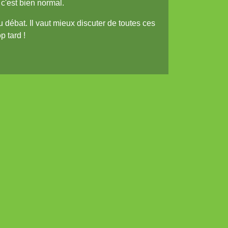
 c'est bien normal.
 débat. Il vaut mieux discuter de toutes ces
p tard !