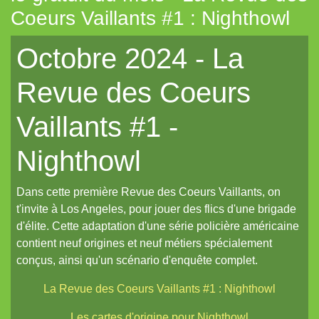
Coeurs Vaillants #1 : Nighthowl
Tout aléatoire pour IPP (Coeurs Vaillants)
Octobre 2024 - La
Artemis (N.YX)
Fées (Coeurs Vaillants)
Revue des Coeurs
Les aventuriers du Continent perdu (Coeurs Vaillants)
Vaillants #1 -
Refuge 17 (Coeurs Vaillants)
Des portraits med-fan
Nighthowl
Daitoshi Underground Yäger (manga violent)
Dans cette première Revue des Coeurs Vaillants, on
Un écran pour Coeurs Vaillants // IPP (Intrépides)
t'invite à Los Angeles, pour jouer des flics d'une brigade
Un nouveau site et un oeuf de pâques de noël...
d'élite. Cette adaptation d'une série policière américaine
contient neuf origines et neuf métiers spécialement
Un reflet de lotus polychrome
conçus, ainsi qu'un scénario d'enquête complet.
Le Grand Imagier, partie un
La Revue des Coeurs Vaillants #1 : Nighthowl
Le Grand Imagier, partie deux
Les cartes d'origine pour Nighthowl