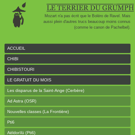
Mozart n'a pas écrit que le Boléro de Ravel. Mais
aussi plein d'autres trucs beaucoup moins connus
(comme le canon de Pachelbel).
ACCUEIL
CHIBI
CHIBISTOURI
LE GRATUIT DU MOIS
Les disparus de la Saint-Ange (Cerbère)
Ad Astra (OSR)
Nouvelles classes (La Frontière)
Pti6
Aëldorïlü (Pti6)