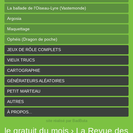
La ballade de l'Oiseau-Lyre (Vastemonde)
Argosia
Maquettage
Ophéis (Dragon de poche)
L'anneau des Empereurs (Coeurs Vaillants)
JEUX DE RÔLE COMPLETS
Davy Jones (cartes)
VIEUX TRUCS
Davy Jones (background)
CARTOGRAPHIE
Sur la route (Coeurs Vaillants)
GÉNÉRATEURS ALÉATOIRES
Earthdawn (Coeurs Vaillants)
PETIT MARTEAU
Titan&Fils 2020
AUTRES
Paysages
À PROPOS...
site réalisé par BadButa
Personnages
le gratuit du mois › La Revue des
Histoires de la Montagne couronnée (Coeurs Vaillants)