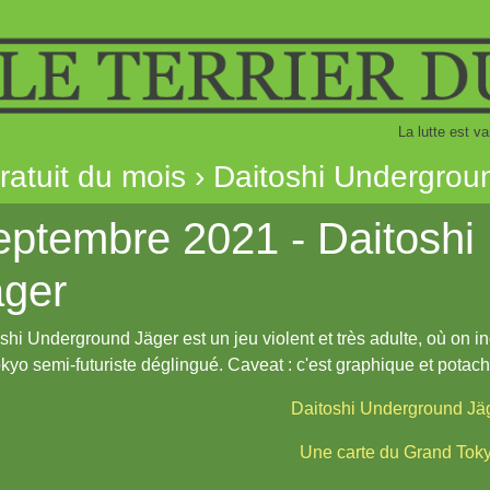
La lutte est va
gratuit du mois › Daitoshi Undergro
eptembre 2021 - Daitoshi
äger
shi Underground Jäger est un jeu violent et très adulte, où on 
kyo semi-futuriste déglingué. Caveat : c'est graphique et potach
Daitoshi Underground Jä
Une carte du Grand Tok