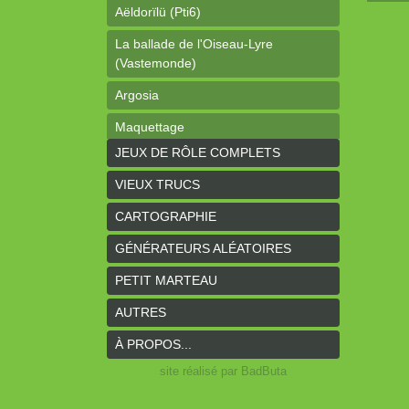
Aëldorïlü (Pti6)
La ballade de l'Oiseau-Lyre
(Vastemonde)
Argosia
Maquettage
JEUX DE RÔLE COMPLETS
Ophéis (Dragon de poche)
VIEUX TRUCS
L'anneau des Empereurs (Coeurs
Vaillants)
CARTOGRAPHIE
Davy Jones (cartes)
GÉNÉRATEURS ALÉATOIRES
Davy Jones (background)
PETIT MARTEAU
Sur la route (Coeurs Vaillants)
AUTRES
Earthdawn (Coeurs Vaillants)
À PROPOS...
Titan&Fils 2020
site réalisé par BadButa
Paysages