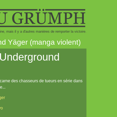
ine, mais il y a d'autres manières de remporter la victoire.
und Yäger (manga violent)
 Underground
incarne des chasseurs de tueurs en série dans
e...
ger
yo