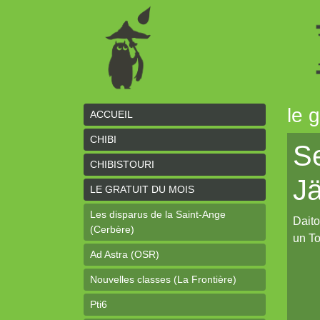
le 
ACCUEIL
CHIBI
S
CHIBISTOURI
J
LE GRATUIT DU MOIS
Les disparus de la Saint-Ange
Daito
(Cerbère)
un To
Ad Astra (OSR)
Nouvelles classes (La Frontière)
Pti6