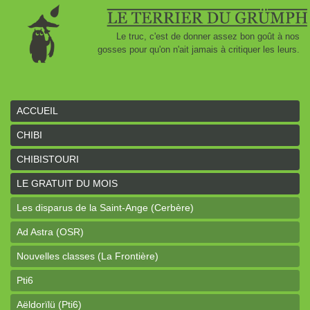
Le truc, c'est de donner assez bon goût à nos
gosses pour qu'on n'ait jamais à critiquer les leurs.
ACCUEIL
CHIBI
CHIBISTOURI
LE GRATUIT DU MOIS
Les disparus de la Saint-Ange (Cerbère)
Ad Astra (OSR)
Nouvelles classes (La Frontière)
Pti6
Aëldorïlü (Pti6)