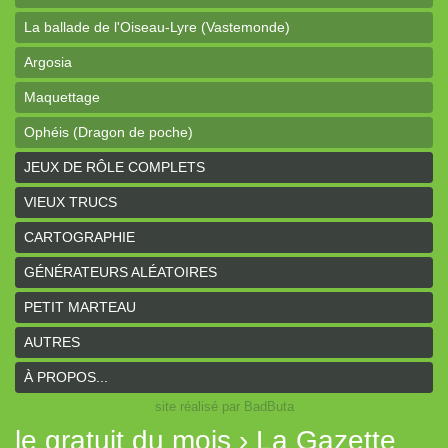
La ballade de l'Oiseau-Lyre (Vastemonde)
Argosia
Maquettage
Ophéis (Dragon de poche)
L'anneau des Empereurs (Coeurs Vaillants)
JEUX DE RÔLE COMPLETS
Davy Jones (cartes)
VIEUX TRUCS
Davy Jones (background)
CARTOGRAPHIE
Sur la route (Coeurs Vaillants)
GÉNÉRATEURS ALÉATOIRES
Earthdawn (Coeurs Vaillants)
PETIT MARTEAU
Titan&Fils 2020
AUTRES
Paysages
À PROPOS...
site réalisé par BadButa
Personnages
le gratuit du mois › La Gazette
Histoires de la Montagne couronnée (Coeurs Vaillants)