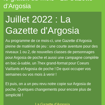
d'Argosia
Tout aléatoire pour IPP (Coeurs Vaillants)
Juillet 2022 : La
Artemis (N.YX)
Fées (Coeurs Vaillants)
Gazette d'Argosia
Les aventuriers du Continent perdu (Coeurs Vaillants)
Au programme de ce mois-ci, une Gazette d'Argosia
Refuge 17 (Coeurs Vaillants)
pleine de matériel de jeu : une courte aventure pour des
Des portraits med-fan
niveaux 1 ou 2, de nouvelles classes de personnages
Daitoshi Underground Yäger (manga violent)
pour Argosia de poche et aussi une campagne complète
en bac-à-sable, un 7hex grand-format pour Coeurs
Un écran pour Coeurs Vaillants // IPP (Intrépides)
Vaillants et Argosia de poche ! De quoi occuper vos
Un nouveau site et un oeuf de pâques de noël...
semaines ou vos mois à venir !
Un reflet de lotus polychrome
Et puis, on a un peu revu notre copie sur Argosia de
poche. Quelques changements pour encore plus de
Le Grand Imagier, partie un
simplicité !
Le Grand Imagier, partie deux
La Gazette d'Argosia